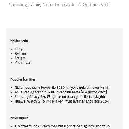
Samsung Galaxy Note II’nin rakibi LG Optimus Vu II
Hakkımızda
Künye
Reklam
İletişim
Yasal Uyarı
Popüler İçerikler
Nissan Qashqai e-Power ile 1.980 km yol yapılarak rekor kırıldı
A101 katalog teknolojik ürünlerde bu hafta [6 Ağustos 2026]
Samsung Galaxy S26 FE için resmi basın görselleri paylaşıldı
Huawei Watch GT 6 Pro için yeni fiyat avantajı [Ağustos 2026]
Nasıl Yapılır?
X platformuna eklenen “otomatik çeviri” özelliği nasıl kapatılır?