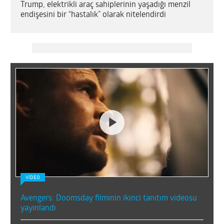
Trump, elektrikli araç sahiplerinin yaşadığı menzil
endişesini bir “hastalık” olarak nitelendirdi
POCO X8 Pro
8,5
Anker Soundcore Sleep A30
9,2
VİDEO
Avengers: Doomsday filminin ikinci tanıtım videosu
yayınlandı