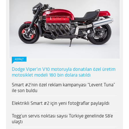
OPPO Find N6
8,7
ASFALT
SanDisk Creator Phone SSD
Dodge Viper’ın V10 motoruyla donatılan özel üretim
8,3
motosiklet modeli 180 bin dolara satıldı
Smart #2’nin özel reklam kampanyası “Levent Tuna”
ile son buldu
Elektrikli Smart #2 için yeni fotoğraflar paylaşıldı
Anker Eufy Omni E28
Togg’un servis noktası sayısı Türkiye genelinde 58’e
8,3
ulaştı