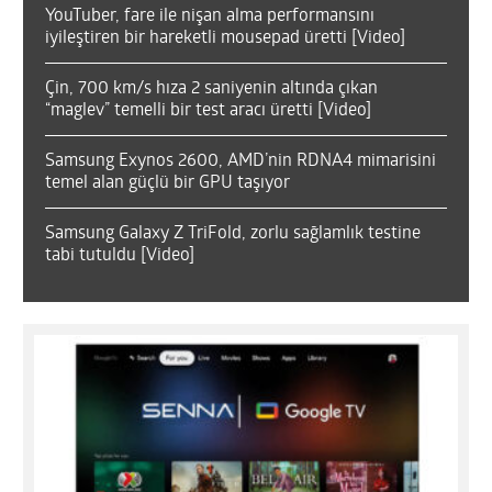
YouTuber, fare ile nişan alma performansını
Logitech MX Master 4
iyileştiren bir hareketli mousepad üretti [Video]
8,2
Çin, 700 km/s hıza 2 saniyenin altında çıkan
“maglev” temelli bir test aracı üretti [Video]
Samsung Exynos 2600, AMD’nin RDNA4 mimarisini
temel alan güçlü bir GPU taşıyor
General Mobile GM 26 Pro 5G
Samsung Galaxy Z TriFold, zorlu sağlamlık testine
8,2
tabi tutuldu [Video]
Redmi Note 15 Pro Plus
8,4