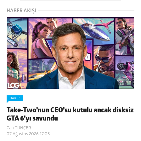
HABER AKIŞI
HABER
Take-Two’nun CEO’su kutulu ancak disksiz
GTA 6’yı savundu
Can TUNÇER
07 Ağustos 2026 17:05