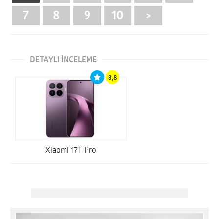
7
8
9
10
>
DETAYLI İNCELEME
8,8
Xiaomi 17T Pro
8,6