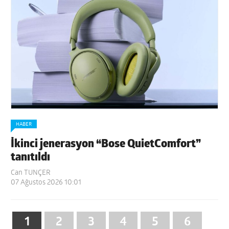
HABER
İkinci jenerasyon “Bose QuietComfort”
tanıtıldı
Can TUNÇER
07 Ağustos 2026 10:01
1
2
3
4
5
6