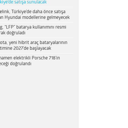
kiye’de satışa sunulacak
elink, Türkiye’de daha önce satışa
an Hyundai modellerine gelmeyecek
g, “LFP” batarya kullanımını resmi
rak doğruladı
ota, yeni hibrit araç bataryalarının
timine 2027’de başlayacak
amen elektrikli Porsche 718’in
eceği doğrulandı