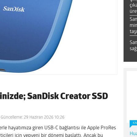
çık
üre
Sa
mim
taş
Sam
sağ
binizde; SanDisk Creator SSD
 Güncelleme: 29 Haziran 2026 10:26
KA
lerle hayatımıza giren USB-C bağlantısı ile Apple ProRes
Hua
ticileri için yepyeni bir dönemi başlattı. Ancak bu