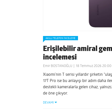
AKILLI TELEFON İNCELEME
Erişilebilir amiral ge
incelemesi
Emir BOSTANOĞLU
18 Temmuz 2026 20:00
Xiaomi’nin T serisi yıllardır şirketin “ul
17T Pro ise bu anlayışı bir adım daha ile
destekli kameralarla gelen cihaz, yalnızc
de öne çıkıyor.
DEVAMI