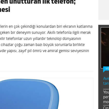
n unutturan ilk telefon;
mesi
0
lerin en çok çekindiği konulardan biri ekranın katlanma
eken bir deneyim sunuyor. Akıllı telefonla ilgili merak
lir telefonlar uzun yıllardır teknoloji dünyasının
 cihazlar çoğu zaman bazı büyük sorunlarla birlikte
övde yapısı, zayıf pil ömrü ve amiral gemisi seviyesinin
Vİ
Ave
tan
You
per
mou
Çin