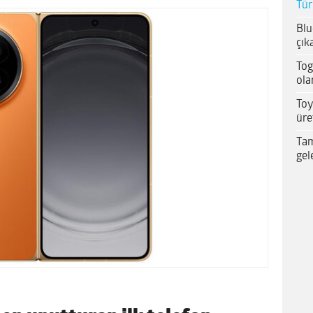
Tür
Blu
çık
Tog
ola
Toy
üre
Tam
gel