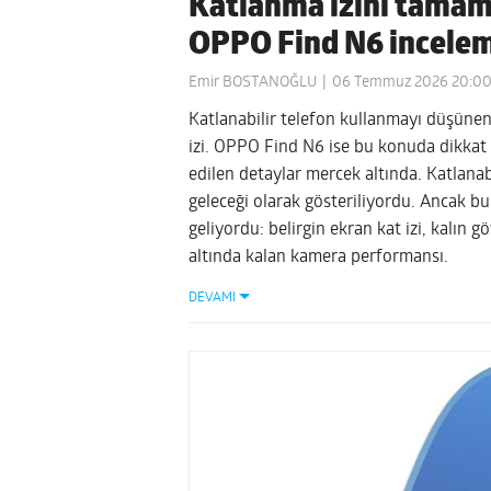
Katlanma izini tamame
OPPO Find N6 incele
Emir BOSTANOĞLU
06 Temmuz 2026 20:0
Katlanabilir telefon kullanmayı düşünen
izi. OPPO Find N6 ise bu konuda dikkat ç
edilen detaylar mercek altında. Katlanabi
geleceği olarak gösteriliyordu. Ancak bu
geliyordu: belirgin ekran kat izi, kalın g
altında kalan kamera performansı.
DEVAMI