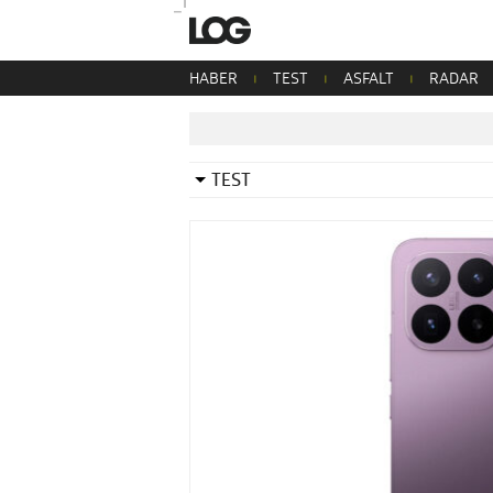
HABER
TEST
ASFALT
RADAR
TEST