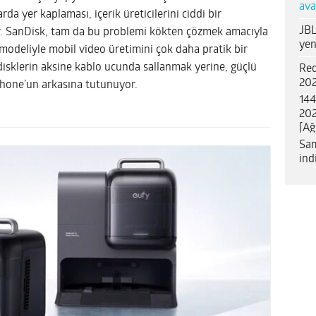
ava
da yer kaplaması, içerik üreticilerini ciddi bir
JBL
or. SanDisk, tam da bu problemi kökten çözmek amacıyla
yen
modeliyle mobil video üretimini çok daha pratik bir
 disklerin aksine kablo ucunda sallanmak yerine, güçlü
Red
202
hone’un arkasına tutunuyor.
144
202
[Ağ
Sam
ind