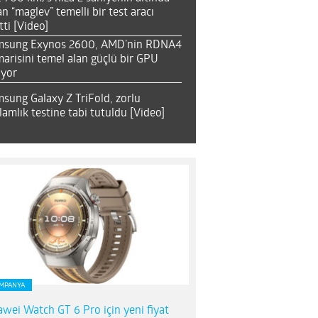
an “maglev” temelli bir test aracı
tti [Video]
msung Exynos 2600, AMD’nin RDNA4
arisini temel alan güçlü bir GPU
ıyor
sung Galaxy Z TriFold, zorlu
lamlık testine tabi tutuldu [Video]
MPANYA
wei Watch GT 6 Pro için yeni fiyat