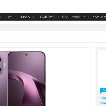
PLAY
DOSYA
UYGULAMA
NASIL YAPILIR?
KAMPAN
KA
Hua
ava