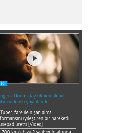
DEO
ngers: Doomsday filminin ikinci
ıtım videosu yayınlandı
Tuber, fare ile nişan alma
formansını iyileştiren bir hareketli
sepad üretti [Video]
, 700 km/s hıza 2 saniyenin altında