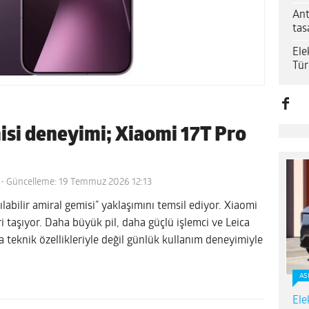
Ant
tas
Ele
Tür
misi deneyimi; Xiaomi 17T Pro
- Güncelleme: 19 Temmuz 2026 12:13
aşılabilir amiral gemisi” yaklaşımını temsil ediyor. Xiaomi
ri taşıyor. Daha büyük pil, daha güçlü işlemci ve Leica
a teknik özellikleriyle değil günlük kullanım deneyimiyle
AS
Ele