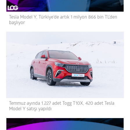
Tesla Model Y, Türkiye’de artık 1 milyon 866 bin TL’den
başlıyor
Temmuz ayında 1.227 adet Togg T10X, 420 adet Tesla
Model Y satışı yapıldı