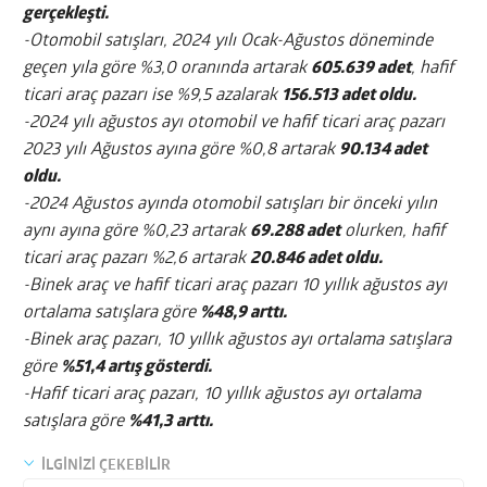
gerçekleşti.
-Otomobil satışları, 2024 yılı Ocak-Ağustos döneminde
geçen yıla göre %3,0 oranında artarak
605.639 adet
, hafif
ticari araç pazarı ise %9,5 azalarak
156.513 adet oldu.
-2024 yılı ağustos ayı otomobil ve hafif ticari araç pazarı
2023 yılı Ağustos ayına göre %0,8 artarak
90.134 adet
oldu.
-2024 Ağustos ayında otomobil satışları bir önceki yılın
aynı ayına göre %0,23 artarak
69.288 adet
olurken, hafif
ticari araç pazarı %2,6 artarak
20.846 adet oldu.
-Binek araç ve hafif ticari araç pazarı 10 yıllık ağustos ayı
ortalama satışlara göre
%48,9 arttı.
-Binek araç pazarı, 10 yıllık ağustos ayı ortalama satışlara
göre
%51,4 artış gösterdi.
-Hafif ticari araç pazarı, 10 yıllık ağustos ayı ortalama
satışlara göre
%41,3 arttı.
İLGİNİZİ ÇEKEBİLİR