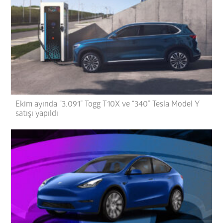
Ekim ayında “3.091” Togg T10X ve “340” Tesla Model Y
satışı yapıldı