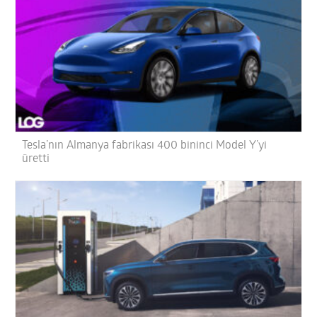
Tesla’nın Almanya fabrikası 400 bininci Model Y’yi
üretti