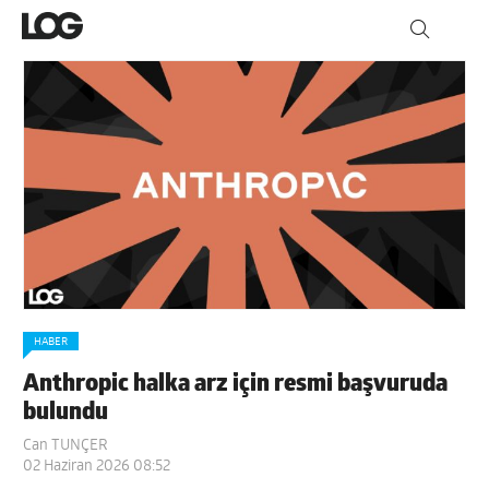
HABER
Anthropic halka arz için resmi başvuruda
bulundu
Can TUNÇER
02 Haziran 2026 08:52