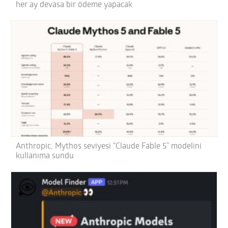
her ay devasa bir ödeme yapacak
Anthropic, Mythos seviyesi “Claude Fable 5” modelini
kullanıma sundu