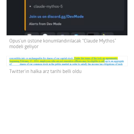
Opus’un üstüne konumlandırılacak “Claude Mythos”
modeli geliyor
Twitter’ın halka arz tarihi belli oldu