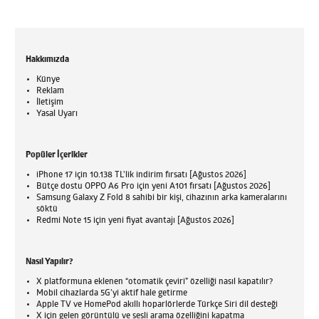
Hakkımızda
Künye
Reklam
İletişim
Yasal Uyarı
Popüler İçerikler
iPhone 17 için 10.138 TL'lik indirim fırsatı [Ağustos 2026]
Bütçe dostu OPPO A6 Pro için yeni A101 fırsatı [Ağustos 2026]
Samsung Galaxy Z Fold 8 sahibi bir kişi, cihazının arka kameralarını
söktü
Redmi Note 15 için yeni fiyat avantajı [Ağustos 2026]
Nasıl Yapılır?
X platformuna eklenen “otomatik çeviri” özelliği nasıl kapatılır?
Mobil cihazlarda 5G’yi aktif hale getirme
Apple TV ve HomePod akıllı hoparlörlerde Türkçe Siri dil desteği
X için gelen görüntülü ve sesli arama özelliğini kapatma