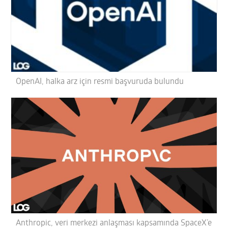
OpenAI, halka arz için resmi başvuruda bulundu
Anthropic, veri merkezi anlaşması kapsamında SpaceX’e