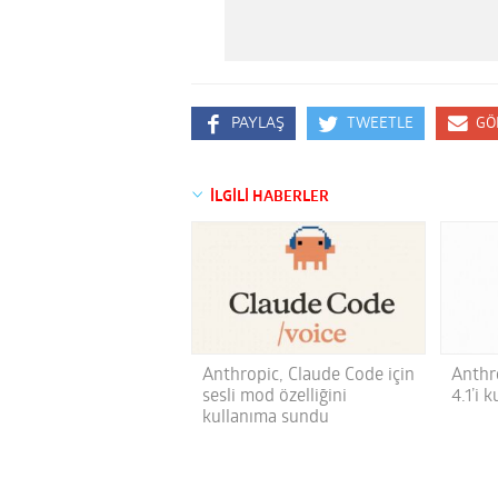
PAYLAŞ
TWEETLE
GÖ
İLGİLİ HABERLER
Anthropic, Claude Code için
Anthr
sesli mod özelliğini
4.1’i 
kullanıma sundu