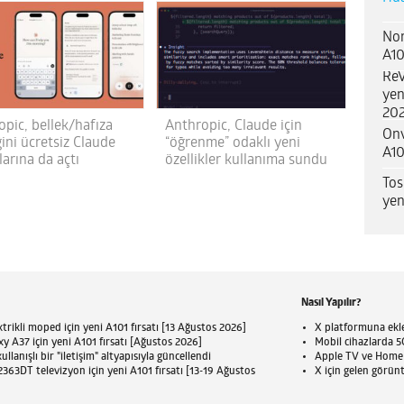
Nor
A10
ReV
yen
202
opic, bellek/hafıza
Anthropic, Claude için
Onv
ğini ücretsiz Claude
“öğrenme” odaklı yeni
A10
arına da açtı
özellikler kullanıma sundu
Tos
yen
Nasıl Yapılır?
trikli moped için yeni A101 fırsatı [13 Ağustos 2026]
X platformuna eklen
 A37 için yeni A101 fırsatı [Ağustos 2026]
Mobil cihazlarda 5G
llanışlı bir "iletişim" altyapısıyla güncellendi
Apple TV ve HomePo
63DT televizyon için yeni A101 fırsatı [13-19 Ağustos
X için gelen görün