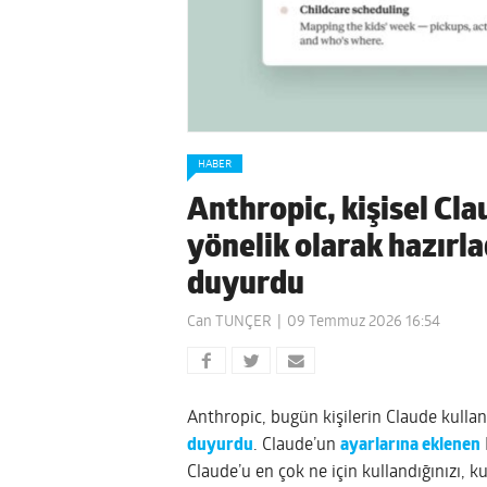
HABER
Anthropic, kişisel Cla
yönelik olarak hazırla
duyurdu
Can TUNÇER
09 Temmuz 2026 16:54
Anthropic, bugün kişilerin Claude kullanı
duyurdu
. Claude’un
ayarlarına eklenen
Claude’u en çok ne için kullandığınızı, kul