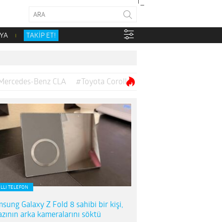
YA
TAKİP ET!
Mercedes-Benz CLA
#Toyota Corolla
ILLI TELEFON
sung Galaxy Z Fold 8 sahibi bir kişi,
azının arka kameralarını söktü