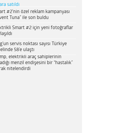
ara satıldı
rt #2’nin özel reklam kampanyası
vent Tuna” ile son buldu
ktrikli Smart #2 için yeni fotoğraflar
laşıldı
g’un servis noktası sayısı Türkiye
elinde 58’e ulaştı
mp, elektrikli araç sahiplerinin
adığı menzil endişesini bir “hastalık”
rak nitelendirdi