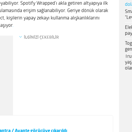
yabiliyor. Spotify Wrapped’ı akla getiren altyapıya ilk
dol
masında erişim sağlanabiliyor. Geriye dönük olarak
Sma
“Le
ect, kişilerin yapay zekayı kullanma alışkanlıklarını
aşıyor
.
Ele
pay
İLGİNİZİ ÇEKEBİLİR
Tog
gen
Tru
yaş
ola
antra / Avante görücüye çıkarıldı