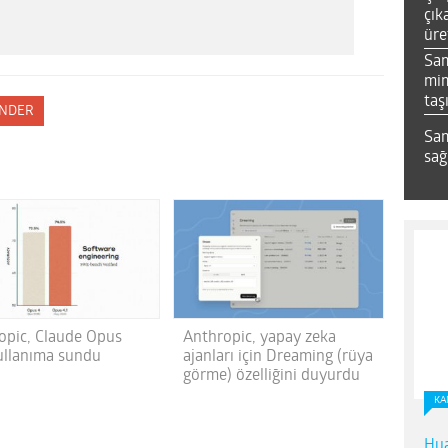
çık
üre
Sa
mim
taş
NDER
Sam
sağ
opic, Claude Opus
Anthropic, yapay zeka
kullanıma sundu
ajanları için Dreaming (rüya
görme) özelliğini duyurdu
KA
Hua