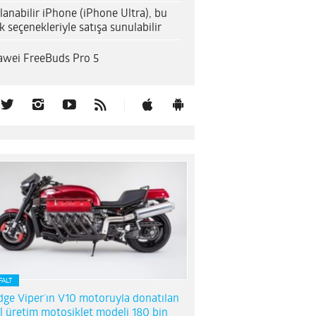
lanabilir iPhone (iPhone Ultra), bu
k seçenekleriyle satışa sunulabilir
wei FreeBuds Pro 5
FALT
ge Viper’ın V10 motoruyla donatılan
l üretim motosiklet modeli 180 bin