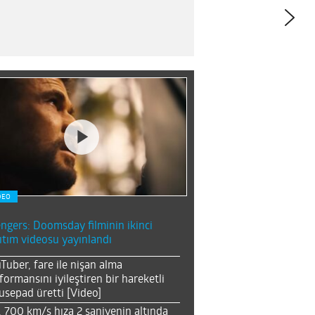
DEO
ngers: Doomsday filminin ikinci
ıtım videosu yayınlandı
Tuber, fare ile nişan alma
formansını iyileştiren bir hareketli
sepad üretti [Video]
, 700 km/s hıza 2 saniyenin altında