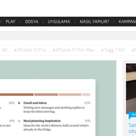
PLAY
DOSYA
UYGULAMA
NASIL YAPILIR?
KAMPAN
 Air
#iPhone 17 Pro
#iPhone 17 Pro Max
#Togg T10F
#
AK
Sam
cih