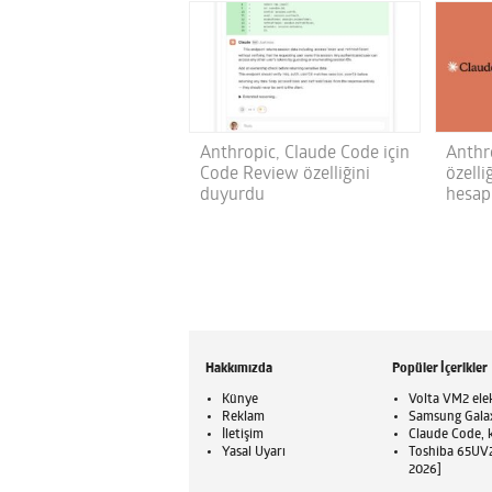
Anthropic, Claude Code için
Anthr
Code Review özelliğini
özelli
duyurdu
hesapl
Hakkımızda
Popüler İçerikler
Künye
Volta VM2 elek
Reklam
Samsung Galaxy
İletişim
Claude Code, ku
Yasal Uyarı
Toshiba 65UV23
2026]