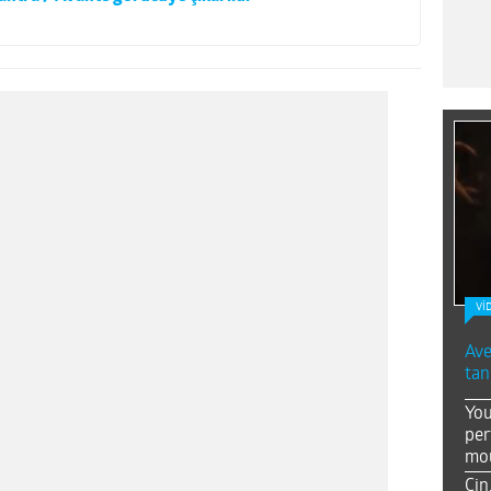
Vİ
Ave
tan
You
per
mou
Çin