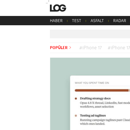
HABER
TEST
ASFALT
RADAR
POPÜLER
#iPhone 17
#iPhone 17