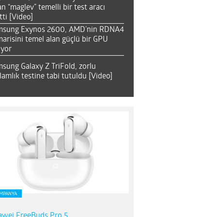
an “maglev” temelli bir test aracı
tti [Video]
msung Exynos 2600, AMD’nin RDNA4
arisini temel alan güçlü bir GPU
ıyor
sung Galaxy Z TriFold, zorlu
lamlık testine tabi tutuldu [Video]
MPANYA
wei FreeBuds Pro 5