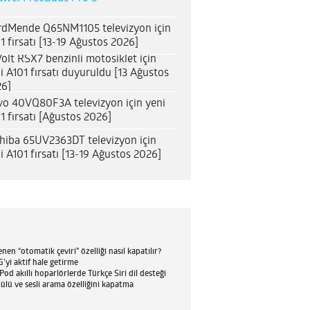
dMende Q65NM1105 televizyon için
1 fırsatı [13-19 Ağustos 2026]
olt RSX7 benzinli motosiklet için
i A101 fırsatı duyuruldu [13 Ağustos
6]
o 40VQ80F3A televizyon için yeni
1 fırsatı [Ağustos 2026]
hiba 65UV2363DT televizyon için
i A101 fırsatı [13-19 Ağustos 2026]
en “otomatik çeviri” özelliği nasıl kapatılır?
’yi aktif hale getirme
d akıllı hoparlörlerde Türkçe Siri dil desteği
tülü ve sesli arama özelliğini kapatma