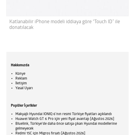
Katlanabilir iPhone modeli iddiaya göre “Touch ID” ile
donatılacak
Hakkımızda
Künye
Reklam
İletişim
Yasal Uyarı
Popüler İçerikler
Makyajlı Hyundai IONIQ 6'nın resmi Türkiye fiyatları açıklandı
Huawei Watch GT 6 Pro için yeni fiyat avantajı [Ağustos 2026]
Bluelink, Türkiye'de daha önce satışa çıkan Hyundai modellerine
gelmeyecek
Redmi 15C için Migros fırsatı [Ağustos 2026]