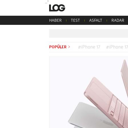
HABER
TEST
ASFALT
RADAR
POPÜLER
#iPhone 17
#iPhone 17