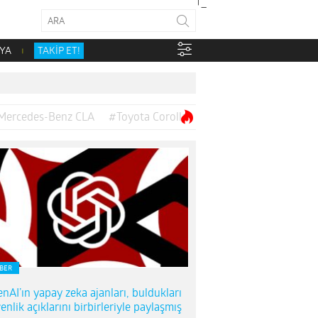
YA
TAKİP ET!
Mercedes-Benz CLA
#Toyota Corolla
BER
nAI’ın yapay zeka ajanları, buldukları
enlik açıklarını birbirleriyle paylaşmış