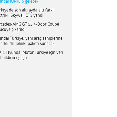
ndai IONIQ 6 gelecek”
rkiye’de son altı ayda altı farklı
ktrikli Skywell ET5 yandı”
rcedes-AMG GT 53 4-Door Coupé
ücüye çıkarıldı
ndai Türkiye, yeni araç sahiplerine
farklı “Bluelink” paketi sunacak
K, Hyundai Motor Türkiye için veri
al bildirimi geçti