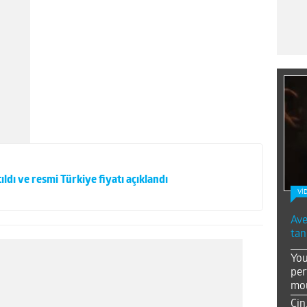
ıldı ve resmi Türkiye fiyatı açıklandı
Vİ
Ave
tan
You
per
mou
Çin