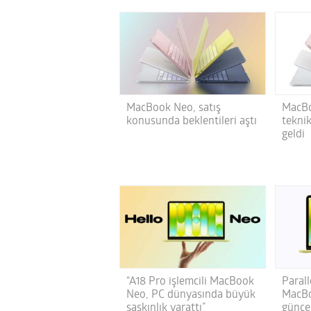
MacBook Neo, satış
MacBo
konusunda beklentileri aştı
tekni
geldi
“A18 Pro işlemcili MacBook
Paral
Neo, PC dünyasında büyük
MacBo
şaşkınlık yarattı”
günce