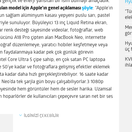
 gençlik ve enerji yansıtan bir isim bulmayı amaçladık.”
Hyu
ulan model için Apple’ın genel açıklaması
şöyle
: “Apple’ın
“Tü
n sağlam alüminyum kasası yepyeni puslu sarı, pastel
ele
yle sunuluyor. Büyüleyici 13 inç Liquid Retina ekran,
Me
ar renk desteği sayesinde videolar, fotoğraflar, web
gör
 Gücünü A18 Pro çipten alan MacBook Neo, internette
Hyu
toğraf düzenlemeye, yaratıcı hobiler keşfetmeye veya
üç 
en faydalanmaya kadar pek çok günlük görevin
KVK
Intel Core Ultra 5 çipe sahip, en çok satan PC laptopa
ihl
e 50’ye kadar ve fotoğraflara gelişmiş efektler eklemek
kata kadar daha hızlı gerçekleştirebiliyor. 16 saate kadar
Neo’da tek şarjla gün boyu çalışabiliyorlar.3 1080p
ayesinde hem görüntüler hem de sesler harika. Uzamsal
 hoparlörler de kullanıcıları çepeçevre saran net bir ses
İLGİNİZİ ÇEKEBİLİR