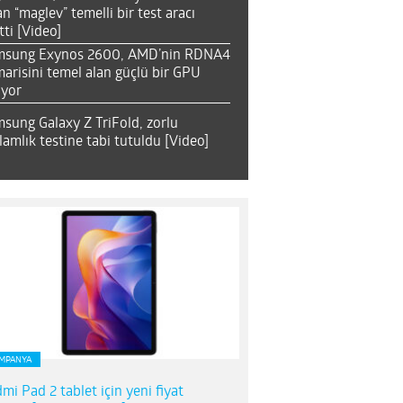
an “maglev” temelli bir test aracı
tti [Video]
msung Exynos 2600, AMD’nin RDNA4
arisini temel alan güçlü bir GPU
ıyor
sung Galaxy Z TriFold, zorlu
lamlık testine tabi tutuldu [Video]
MPANYA
mi Pad 2 tablet için yeni fiyat