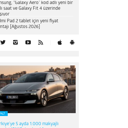
sung, “Galaxy Aero” kod adlı yeni bir
llı saat ve Galaxy Fit 4 üzerinde
ışıyor
mi Pad 2 tablet için yeni fiyat
ntajı [Ağustos 2026]
FALT
rkiye’ye 5 ayda 1.000 makyajlı