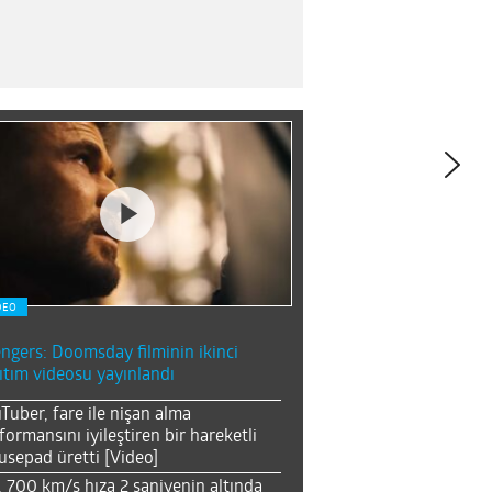
DEO
ngers: Doomsday filminin ikinci
ıtım videosu yayınlandı
Tuber, fare ile nişan alma
formansını iyileştiren bir hareketli
sepad üretti [Video]
, 700 km/s hıza 2 saniyenin altında