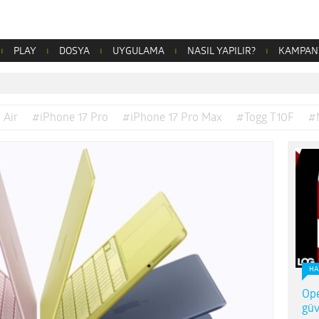
PLAY
DOSYA
UYGULAMA
NASIL YAPILIR?
KAMPAN
 Air
#iPhone 17 Pro
#iPhone 17 Pro Max
#Togg T10F
#
HA
Ope
güv