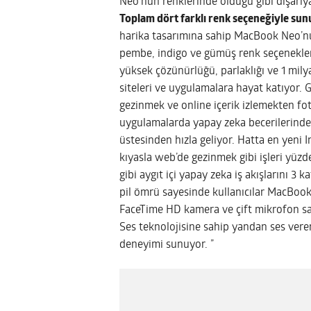
Neo’nun renklerinde olduğu gibi dışarıya
Toplam dört farklı renk seçeneğiyle sun
harika tasarımına sahip MacBook Neo’nu
pembe, indigo ve gümüş renk seçenekleri
yüksek çözünürlüğü, parlaklığı ve 1 mily
siteleri ve uygulamalara hayat katıyor.
gezinmek ve online içerik izlemekten fo
uygulamalarda yapay zeka becerilerind
üstesinden hızla geliyor. Hatta en yeni 
kıyasla web’de gezinmek gibi işleri yüzd
gibi aygıt içi yapay zeka iş akışlarını 3 
pil ömrü sayesinde kullanıcılar MacBook 
FaceTime HD kamera ve çift mikrofon s
Ses teknolojisine sahip yandan ses veren
deneyimi sunuyor. ”