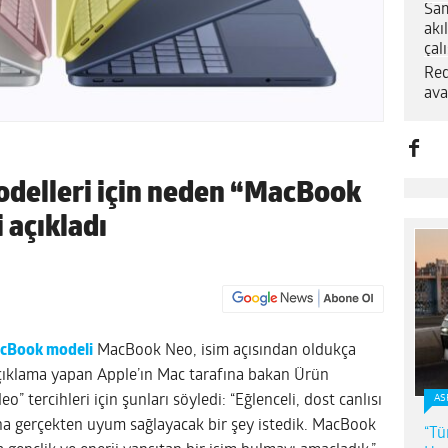
Sam
akı
çal
Red
ava
modelleri için neden “MacBook
 açıkladı
acBook modeli
MacBook Neo, isim açısından oldukça
çıklama yapan Apple’ın Mac tarafına bakan Ürün
” tercihleri için şunları söyledi: “Eğlenceli, dost canlısı
AS
una gerçekten uyum sağlayacak bir şey istedik. MacBook
“Tü