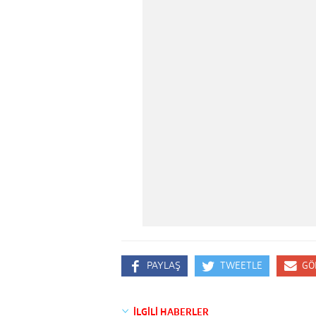
PAYLAŞ
TWEETLE
GÖ
İLGİLİ HABERLER