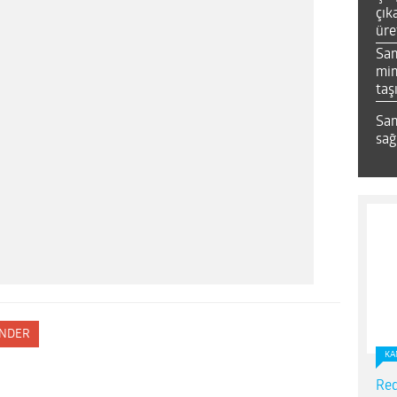
çık
üre
Sa
mim
taş
Sam
sağ
NDER
KA
Red