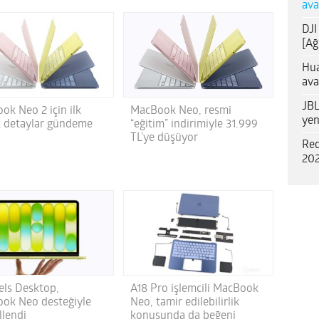
ava
DJI
[Ağ
Hua
ava
JBL
MacBook Neo, resmi
ok Neo 2 için ilk
yen
“eğitim” indirimiyle 31.999
k detaylar gündeme
TL’ye düşüyor
Red
202
lels Desktop,
A18 Pro işlemcili MacBook
ok Neo desteğiyle
Neo, tamir edilebilirlik
llendi
konusunda da beğeni