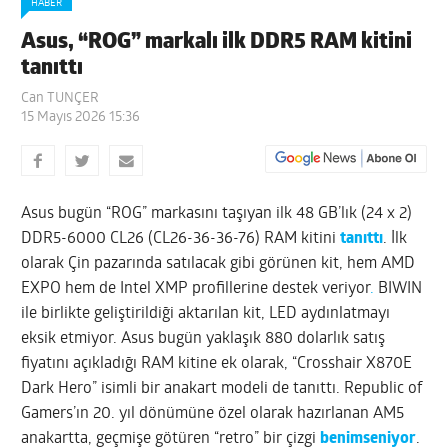
HABER
Asus, “ROG” markalı ilk DDR5 RAM kitini
tanıttı
Can TUNÇER
15 Mayıs 2026 15:36
Asus bugün “ROG” markasını taşıyan ilk 48 GB’lık (24 x 2)
DDR5-6000 CL26 (CL26-36-36-76) RAM kitini
tanıttı
. İlk
olarak Çin pazarında satılacak gibi görünen kit, hem AMD
EXPO hem de Intel XMP profillerine destek veriyor
.
BIWIN
ile birlikte geliştirildiği aktarılan kit, LED aydınlatmayı
eksik etmiyor. Asus bugün yaklaşık 880 dolarlık satış
fiyatını açıkladığı RAM kitine ek olarak, “Crosshair X870E
Dark Hero” isimli bir anakart modeli de tanıttı. Republic of
Gamers’ın 20. yıl dönümüne özel olarak hazırlanan AM5
anakartta, geçmişe götüren “retro” bir çizgi
benimseniyor
.