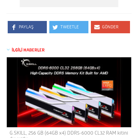
PAYLAŞ
TWEETLE
GÖNDER
İLGİLİ HABERLER
G.SKILL, 256 GB (64GB x4) DDR5-6000 CL32 RAM kitini