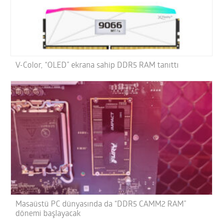
V-Color, “OLED” ekrana sahip DDR5 RAM tanıttı
Masaüstü PC dünyasında da “DDR5 CAMM2 RAM”
dönemi başlayacak