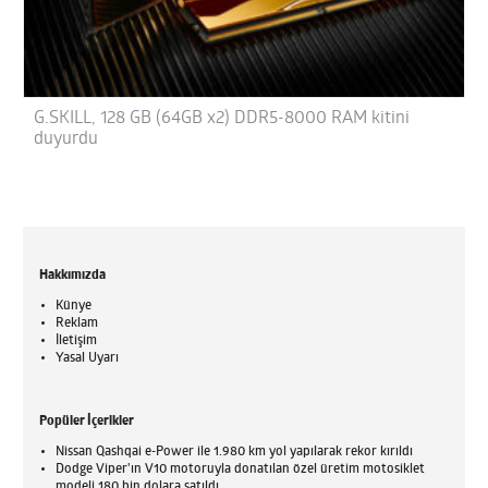
G.SKILL, 128 GB (64GB x2) DDR5-8000 RAM kitini
duyurdu
Hakkımızda
Künye
Reklam
İletişim
Yasal Uyarı
Popüler İçerikler
Nissan Qashqai e-Power ile 1.980 km yol yapılarak rekor kırıldı
Dodge Viper'ın V10 motoruyla donatılan özel üretim motosiklet
modeli 180 bin dolara satıldı