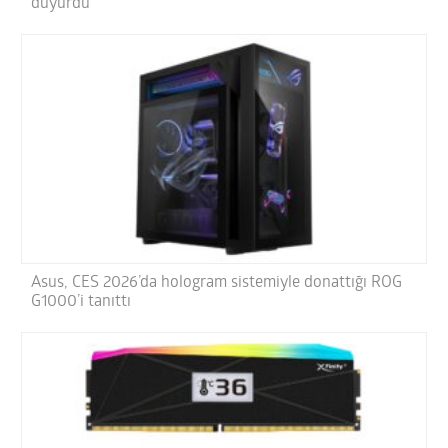
duyurdu
Asus, CES 2026’da hologram sistemiyle donattığı ROG
G1000’i tanıttı