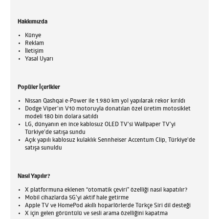
Hakkımızda
Künye
Reklam
İletişim
Yasal Uyarı
Popüler İçerikler
Nissan Qashqai e-Power ile 1.980 km yol yapılarak rekor kırıldı
Dodge Viper'ın V10 motoruyla donatılan özel üretim motosiklet
modeli 180 bin dolara satıldı
LG, dünyanın en ince kablosuz OLED TV’si Wallpaper TV’yi
Türkiye’de satışa sundu
Açık yapılı kablosuz kulaklık Sennheiser Accentum Clip, Türkiye'de
satışa sunuldu
Nasıl Yapılır?
X platformuna eklenen “otomatik çeviri” özelliği nasıl kapatılır?
Mobil cihazlarda 5G’yi aktif hale getirme
Apple TV ve HomePod akıllı hoparlörlerde Türkçe Siri dil desteği
X için gelen görüntülü ve sesli arama özelliğini kapatma