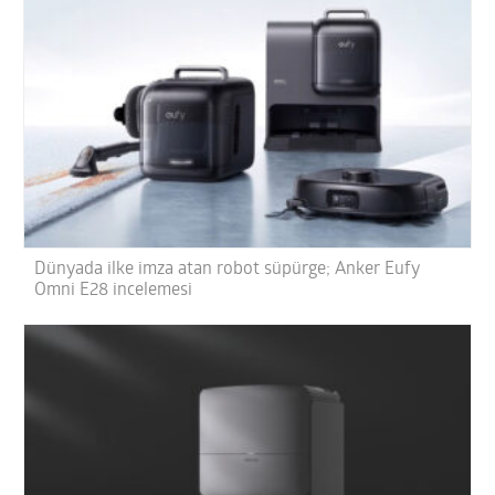
Dünyada ilke imza atan robot süpürge; Anker Eufy
Omni E28 incelemesi