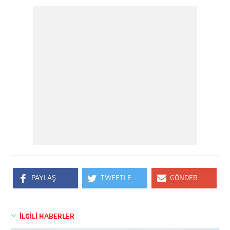
PAYLAŞ
TWEETLE
GÖNDER
İLGİLİ HABERLER