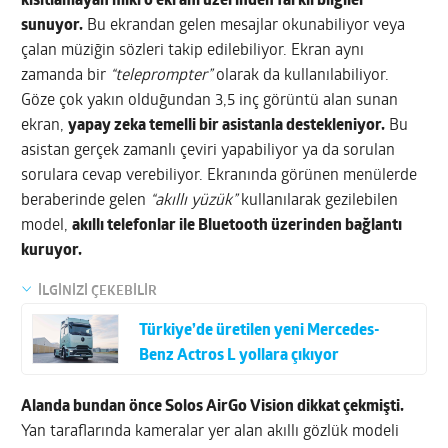
kısıtlamayan mikro ekranı üzerinden farklı bilgiler
sunuyor.
Bu ekrandan gelen mesajlar okunabiliyor veya
çalan müziğin sözleri takip edilebiliyor. Ekran aynı
zamanda bir
“teleprompter”
olarak da kullanılabiliyor.
Göze çok yakın olduğundan 3,5 inç görüntü alan sunan
ekran,
yapay zeka temelli bir asistanla destekleniyor.
Bu
asistan gerçek zamanlı çeviri yapabiliyor ya da sorulan
sorulara cevap verebiliyor. Ekranında görünen menülerde
beraberinde gelen
“akıllı yüzük”
kullanılarak gezilebilen
model,
akıllı telefonlar ile Bluetooth üzerinden bağlantı
kuruyor.
İLGİNİZİ ÇEKEBİLİR
Türkiye’de üretilen yeni Mercedes-
Benz Actros L yollara çıkıyor
Alanda bundan önce Solos AirGo Vision dikkat çekmişti.
Yan taraflarında kameralar yer alan akıllı gözlük modeli