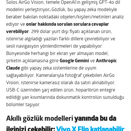
Solos AirGo Vision, temele OpenAI’ın gelişmiş GPT-4o dil
modelini yerleştiriyor
.
Gözlük, bu yapay zeka modeliyle
beraber bakılan noktadaki objeleri/kişileri/metinleri analiz
ediyor ve
onlar hakkında sorulan sorulara cevaplar
verebiliyor
. 299 dolar yurt dışı fiyatı açıklanan ürün,
istenirse algıladığı yazıları farklı dillere çevirebiliyor ve
sesli navigasyon yönlendirmeleri de yapabiliyor.
Bünyesinde herhangi bir ekran yer almayan model,
şirketin açıklamasına göre
Google Gemini
ve
Anthropic
Claude
gibi yapay zeka sistemlerine de uyum
sağlayabiliyor. Kameralarıyla fotoğraf çekebilen AirGo
Vision, istenirse kamerasız olarak da satın alınabiliyor.
USB-C üzerinden şarj edilen ürün, hoparlörün entegre
edildiği yan kısımlarında dokunmatik kontrolün sunulduğu
bölümler taşıyor.
Akıllı gözlük modelleri
yanında bu da
ilginizi çekebilir:
Vivo X Flip katlanabilir