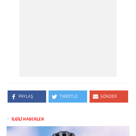
PAYLAŞ
TWEETLE
GÖNDER
İLGİLİ HABERLER