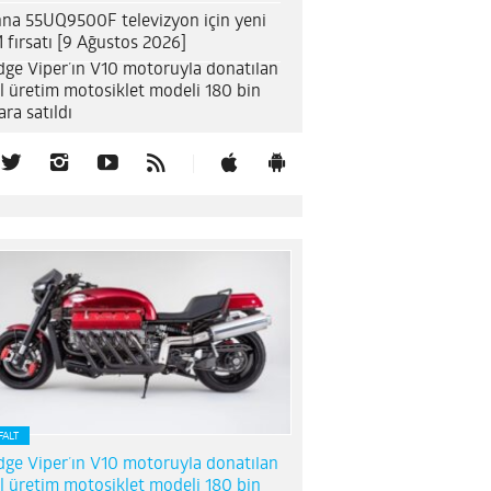
na 55UQ9500F televizyon için yeni
 fırsatı [9 Ağustos 2026]
ge Viper’ın V10 motoruyla donatılan
l üretim motosiklet modeli 180 bin
ara satıldı
FALT
ge Viper’ın V10 motoruyla donatılan
l üretim motosiklet modeli 180 bin