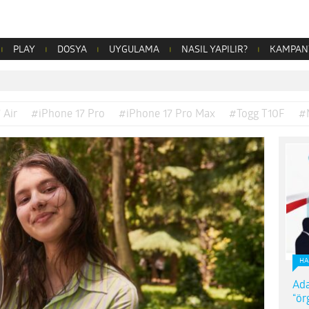
PLAY
DOSYA
UYGULAMA
NASIL YAPILIR?
KAMPAN
 Air
#iPhone 17 Pro
#iPhone 17 Pro Max
#Togg T10F
#
HA
Ada
“ör