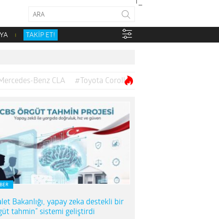
YA
TAKİP ET!
Mercedes-Benz CLA
#Toyota Corolla
BER
let Bakanlığı, yapay zeka destekli bir
güt tahmin” sistemi geliştirdi