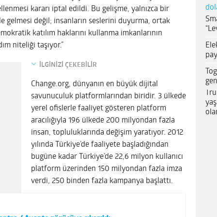
dol
lenmesi kararı iptal edildi. Bu gelişme, yalnızca bir
Sma
ale gelmesi değil; insanların seslerini duyurma, ortak
“Le
emokratik katılım haklarını kullanma imkanlarının
Ele
m niteliği taşıyor.”
pay
İLGİNİZİ ÇEKEBİLİR
Tog
gen
Change.org, dünyanın en büyük dijital
Tru
savunuculuk platformlarından biridir. 3 ülkede
yaş
yerel ofislerle faaliyet gösteren platform
ola
aracılığıyla 196 ülkede 200 milyondan fazla
insan, topluluklarında değişim yaratıyor. 2012
yılında Türkiye’de faaliyete başladığından
bugüne kadar Türkiye’de 22,6 milyon kullanıcı
platform üzerinden 150 milyondan fazla imza
verdi, 250 binden fazla kampanya başlattı.