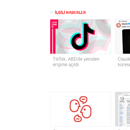
İLGİLİ HABERLER
TikTok, ABD’de yeniden
Claud
erişime açıldı
kürese