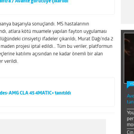
antra / Avante görücüye çıkarıldı
panya başarıyla sonuçlandı. MS hastalarının
ndı, atlara kötü muamele yapılan fayton uygulaması
lüğündeki cinsiyetçi ifadeler çıkarıldı, Murat Dağı’nda 2
maden projesi iptal edildi… Tüm bu veriler, platformun
çlerine katılımı açısından ne kadar önemli bir alan
r verildi.
Vİ
edes-AMG CLA 45 4MATIC+ tanıtıldı
Ave
tan
You
per
mou
Çin