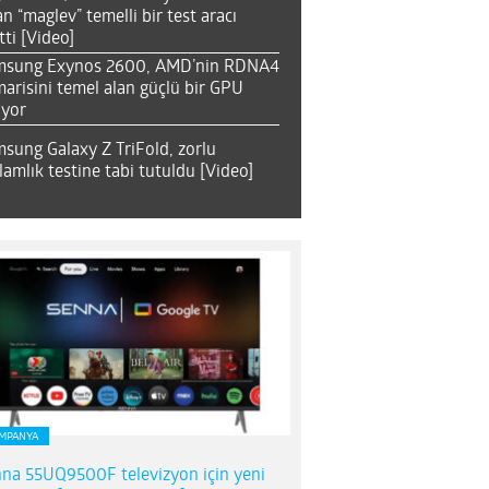
an “maglev” temelli bir test aracı
tti [Video]
msung Exynos 2600, AMD’nin RDNA4
arisini temel alan güçlü bir GPU
ıyor
sung Galaxy Z TriFold, zorlu
lamlık testine tabi tutuldu [Video]
MPANYA
na 55UQ9500F televizyon için yeni