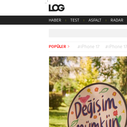
HABER
TEST
ASFALT
RADAR
POPÜLER
#iPhone 17
#iPhone 17