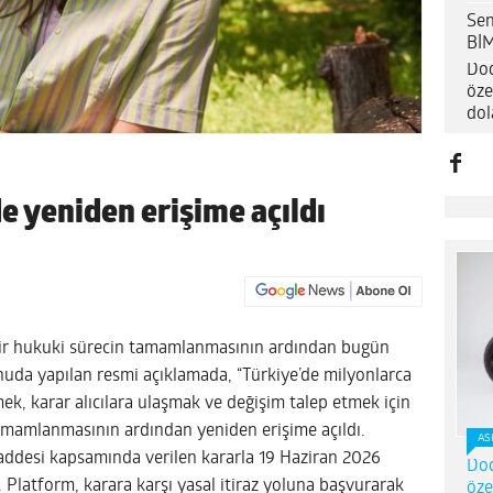
Sen
BİM
Dod
öze
dol
e yeniden erişime açıldı
r hukuki sürecin tamamlanmasının ardından bugün
onuda yapılan resmi açıklamada, “Türkiye’de milyonlarca
ek, karar alıcılara ulaşmak ve değişim talep etmek için
amamlanmasının ardından yeniden erişime açıldı.
AS
addesi kapsamında verilen kararla 19 Haziran 2026
Dod
ı. Platform, karara karşı yasal itiraz yoluna başvurarak
öze