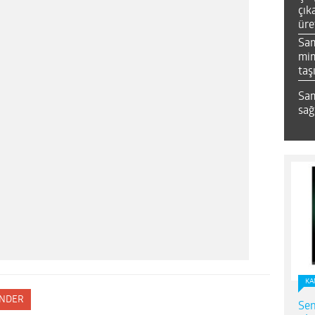
çık
üre
Sa
mim
taş
Sam
sağ
KA
NDER
Sen