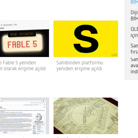
BİM
Dij
BİM
QLE
içi
Sam
fır
Sam
e Fable 5 yeniden
Sahibinden platformu
ava
l olarak erişime açıldı
yeniden erişime açıldı
ind