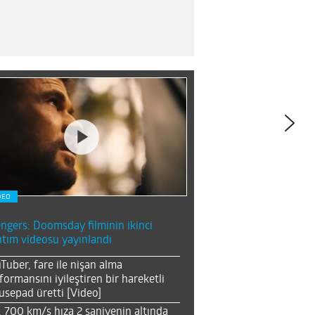
DEO
ngers: Doomsday filminin ikinci
ıtım videosu yayınlandı
Tuber, fare ile nişan alma
formansını iyileştiren bir hareketli
sepad üretti [Video]
, 700 km/s hıza 2 saniyenin altında