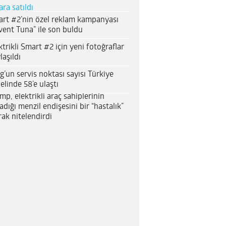
ara satıldı
rt #2’nin özel reklam kampanyası
vent Tuna” ile son buldu
ktrikli Smart #2 için yeni fotoğraflar
laşıldı
g’un servis noktası sayısı Türkiye
elinde 58’e ulaştı
mp, elektrikli araç sahiplerinin
adığı menzil endişesini bir “hastalık”
rak nitelendirdi