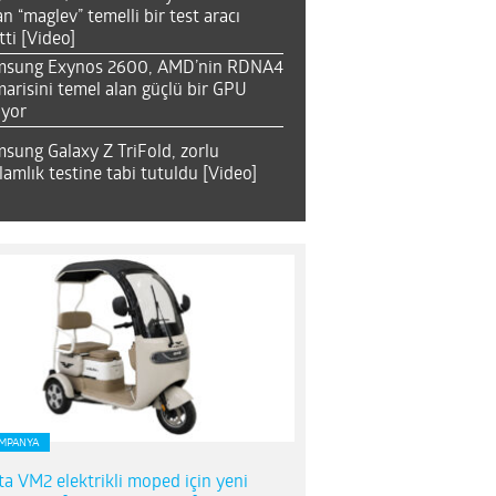
an “maglev” temelli bir test aracı
tti [Video]
msung Exynos 2600, AMD’nin RDNA4
arisini temel alan güçlü bir GPU
ıyor
sung Galaxy Z TriFold, zorlu
lamlık testine tabi tutuldu [Video]
MPANYA
ta VM2 elektrikli moped için yeni