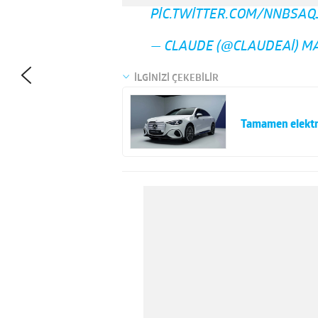
PIC.TWITTER.COM/NNBSA
— CLAUDE (@CLAUDEAI)
MA
İLGİNİZİ ÇEKEBİLİR
Tamamen elektri