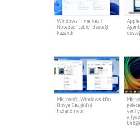
Windows 11 merkezli
Apple
Notepad “tablo” desteği
Agent
kazandı
desteğ
Microsoft, Windows 11’in
Micro
Dosya Gezgini’ni
gelece
hızlandırıyor
yeni 
altyap
birliğ