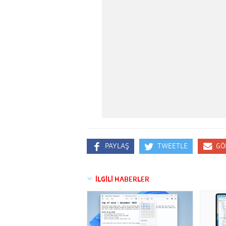
PAYLAŞ
TWEETLE
GÖ
İLGİLİ HABERLER