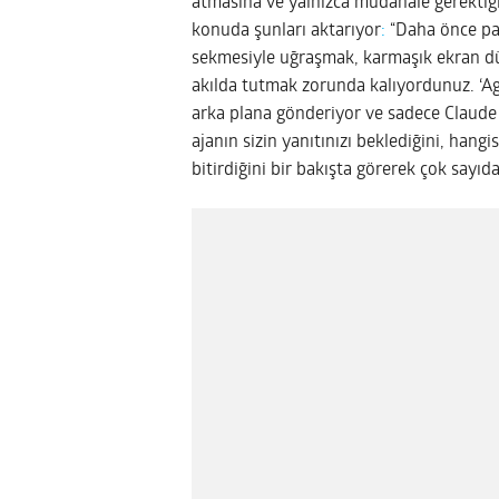
atmasına ve yalnızca müdahale gerektiği
konuda şunları aktarıyor
:
“Daha önce para
sekmesiyle uğraşmak, karmaşık ekran dü
akılda tutmak zorunda kalıyordunuz. ‘Agen
arka plana gönderiyor ve sadece Claude
ajanın sizin yanıtınızı beklediğini, hangi
bitirdiğini bir bakışta görerek çok sayıd