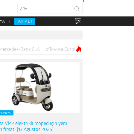
YA
TAKİP ET!
Mercedes-Benz CLA
#Toyota Corolla
MPANYA
ta VM2 elektrikli moped için yeni
1 fırsatı [13 Ağustos 2026]