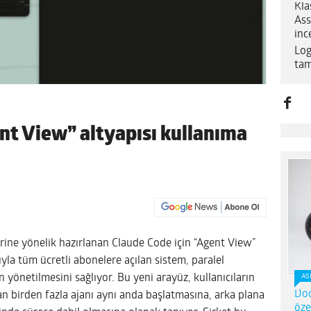
Kla
Ass
inc
Log
tam
nt View” altyapısı kullanıma
lerine yönelik hazırlanan Claude Code için “Agent View”
ıyla tüm ücretli abonelere açılan sistem, paralel
yönetilmesini sağlıyor. Bu yeni arayüz, kullanıcıların
AS
Dod
 birden fazla ajanı aynı anda başlatmasına, arka plana
öze