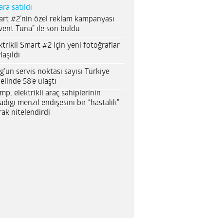
ara satıldı
rt #2’nin özel reklam kampanyası
vent Tuna” ile son buldu
ktrikli Smart #2 için yeni fotoğraflar
laşıldı
g’un servis noktası sayısı Türkiye
elinde 58’e ulaştı
mp, elektrikli araç sahiplerinin
adığı menzil endişesini bir “hastalık”
rak nitelendirdi