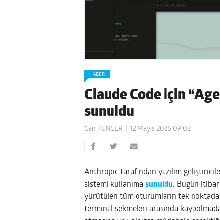
HABER
Claude Code için “Age
sunuldu
Can TUNÇER
12 Mayıs 2026 09:02
Anthropic tarafından yazılım geliştirici
sistemi kullanıma
sunuldu
. Bugün itibar
yürütülen tüm oturumların tek noktadan 
terminal sekmeleri arasında kaybolmadan