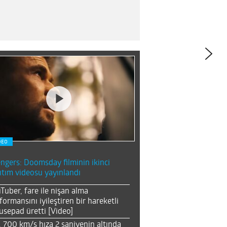
DEO
ngers: Doomsday filminin ikinci
ıtım videosu yayınlandı
Tuber, fare ile nişan alma
formansını iyileştiren bir hareketli
sepad üretti [Video]
, 700 km/s hıza 2 saniyenin altında