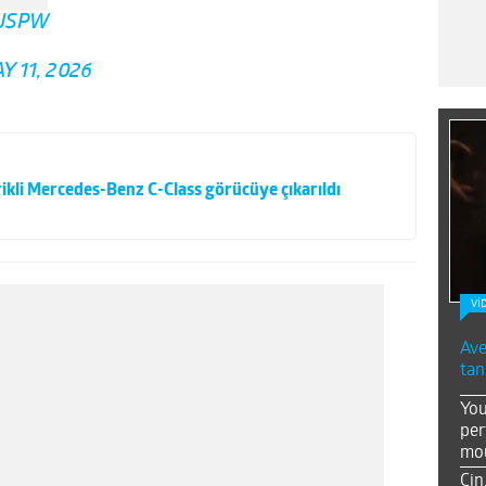
QJSPW
Y 11, 2026
kli Mercedes-Benz C-Class görücüye çıkarıldı
Vİ
Ave
tan
You
per
mou
Çin