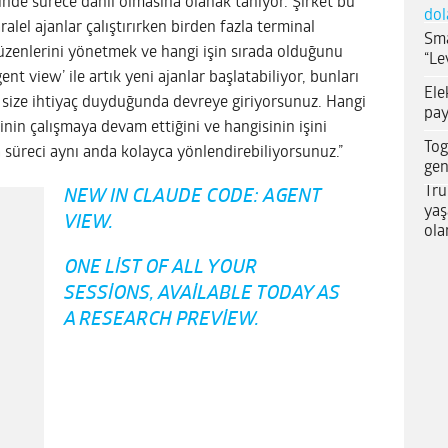
nde sürece dahil olmasına olanak tanıyor. Şirket bu
dol
lel ajanlar çalıştırırken birden fazla terminal
Sma
zenlerini yönetmek ve hangi işin sırada olduğunu
“Le
t view’ ile artık yeni ajanlar başlatabiliyor, bunları
Ele
 size ihtiyaç duyduğunda devreye giriyorsunuz. Hangi
pay
sinin çalışmaya devam ettiğini ve hangisinin işini
Tog
a süreci aynı anda kolayca yönlendirebiliyorsunuz.”
gen
Tru
NEW IN CLAUDE CODE: AGENT
yaş
VIEW.
ola
ONE LIST OF ALL YOUR
SESSIONS, AVAILABLE TODAY AS
A RESEARCH PREVIEW.