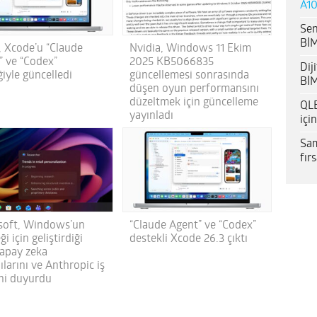
A10
Sen
BİM
, Xcode’u “Claude
Nvidia, Windows 11 Ekim
” ve “Codex”
2025 KB5066835
Dij
iyle güncelledi
güncellemesi sonrasında
BİM
düşen oyun performansını
düzeltmek için güncelleme
QLE
yayınladı
içi
Sam
fır
soft, Windows’un
“Claude Agent” ve “Codex”
ği için geliştirdiği
destekli Xcode 26.3 çıktı
yapay zeka
ılarını ve Anthropic iş
ini duyurdu