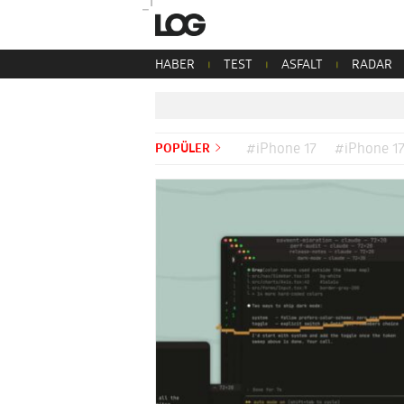
HABER
TEST
ASFALT
RADAR
POPÜLER
#iPhone 17
#iPhone 17