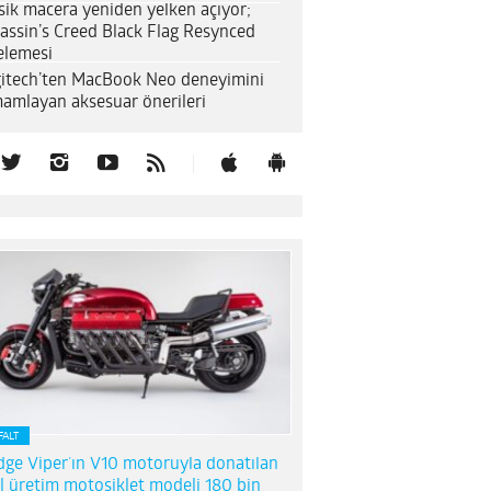
sik macera yeniden yelken açıyor;
assin’s Creed Black Flag Resynced
elemesi
itech’ten MacBook Neo deneyimini
amlayan aksesuar önerileri
FALT
ge Viper’ın V10 motoruyla donatılan
l üretim motosiklet modeli 180 bin