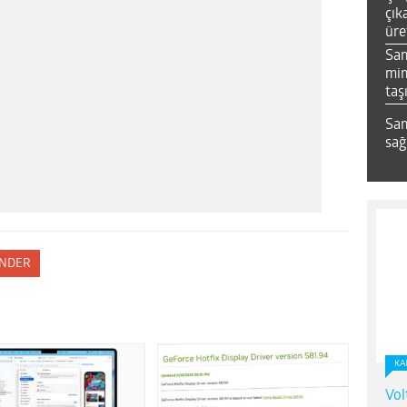
çık
üre
Sa
mim
taş
Sam
sağ
NDER
KA
Vol