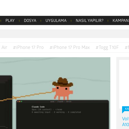
PLAY
DOSYA
UYGULAMA
NASIL YAPILIR?
KAMPAN
 Air
#iPhone 17 Pro
#iPhone 17 Pro Max
#Togg T10F
#
KA
Vol
A10