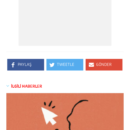
PAYLAŞ
TWEETLE
GÖNDER
İLGİLİ HABERLER