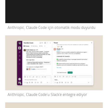
Anthropic, Claude Code için otomatik modu duyurdu
Anthropic, Claude Code’u Slack’e entegre ediyor