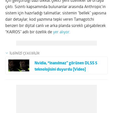
için geliştirdiği bazı dikkat çekici yeni özellikler de ortaya
çıktı. Sızıntı kapsamında bulunanlar arasında Anthropic’in
sistem için hazırladığı talimatlar, sistemin “bellek” yapısına
dair detaylar, kod yazımına tepki veren Tamagotchi
benzeri bir dijital canlı ve arka planda sürekli çalışabilecek
“KAIROS” adlı bir özellik de
yer alıyor.
İLGİNİZİ ÇEKEBİLİR
Nvidia, “inanılmaz” görünen DLSS 5
teknolojisini duyurdu [Video]