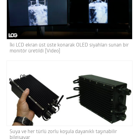
İki LCD ekran üst üste konarak OLED siyahları sunan bir
monitör üretildi [Video]
Suya ve her türlü zorlu koşula dayanıklı taşınabilir
bilgisayar