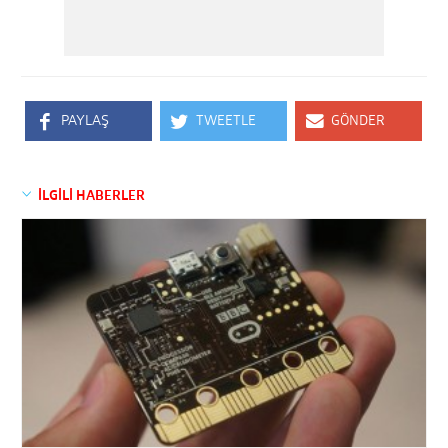
PAYLAŞ
TWEETLE
GÖNDER
İLGİLİ HABERLER