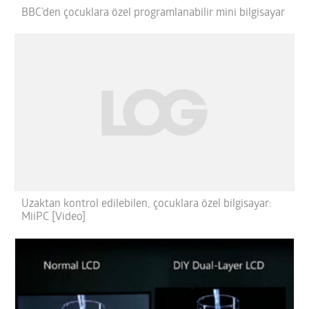
BBC’den çocuklara özel programlanabilir mini bilgisayar
Uzaktan kontrol edilebilen, çocuklara özel bilgisayar:
MiiPC [Video]