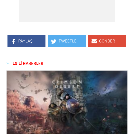
PAYLAŞ
TWEETLE
GÖNDER
İLGİLİ HABERLER