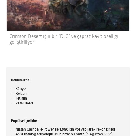
Crimson Desert için bir “DLC” ve çapraz kayıt özelliği
geliştiriliyor
Hakkımızda
Künye
Reklam
İletişim
Yasal Uyarı
Popüler İçerikler
Nissan Qashqai e-Power ile 1.980 km yol yapılarak rekor kırıldı
A101 katalog teknolojik ürünlerde bu hafta [6 Ağustos 2026]