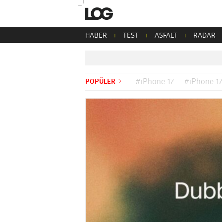
HABER
TEST
ASFALT
RADAR
POPÜLER
#iPhone 17
#iPhone 17