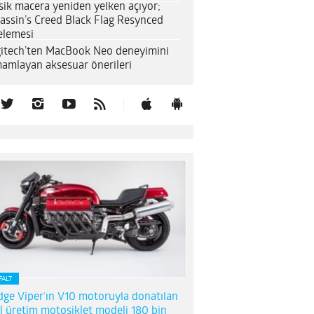
sik macera yeniden yelken açıyor;
assin’s Creed Black Flag Resynced
elemesi
itech’ten MacBook Neo deneyimini
amlayan aksesuar önerileri
FALT
ge Viper’ın V10 motoruyla donatılan
l üretim motosiklet modeli 180 bin