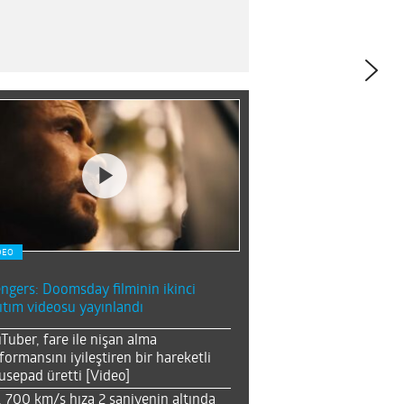
DEO
ngers: Doomsday filminin ikinci
ıtım videosu yayınlandı
Tuber, fare ile nişan alma
formansını iyileştiren bir hareketli
sepad üretti [Video]
, 700 km/s hıza 2 saniyenin altında