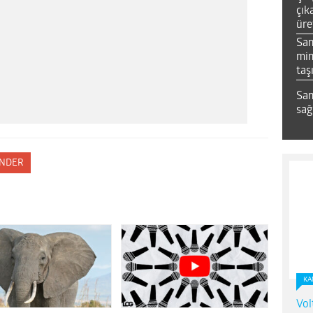
çık
üre
Sa
mim
taş
Sam
sağ
NDER
KA
Vol