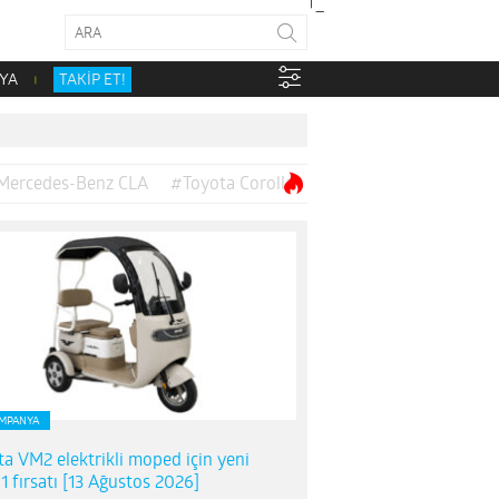
YA
TAKİP ET!
Mercedes-Benz CLA
#Toyota Corolla
MPANYA
ta VM2 elektrikli moped için yeni
1 fırsatı [13 Ağustos 2026]