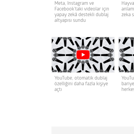
Meta, Instagram ve
Hayvan
Facebook’taki videolar için
anlam
yapay zekâ destekli dublaj
zeka s
altyapısı sundu
YouTube, otomatik dublaj
YouTub
özelliğini daha fazla kişiye
bariye
açtı
herkes