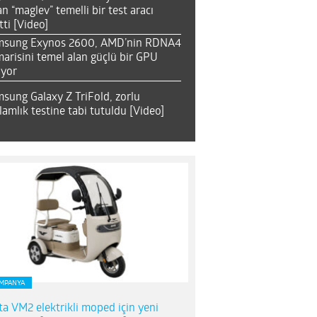
an “maglev” temelli bir test aracı
tti [Video]
msung Exynos 2600, AMD’nin RDNA4
arisini temel alan güçlü bir GPU
ıyor
sung Galaxy Z TriFold, zorlu
lamlık testine tabi tutuldu [Video]
MPANYA
ta VM2 elektrikli moped için yeni