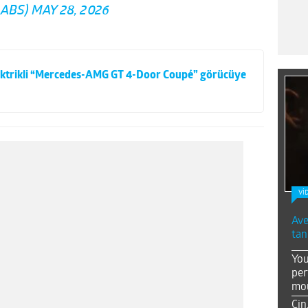
LABS)
MAY 28, 2026
elektrikli “Mercedes-AMG GT 4-Door Coupé” görücüye
Vİ
Ave
tan
You
per
mou
Çin