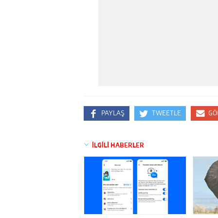
PAYLAŞ
TWEETLE
GÖ
İLGİLİ HABERLER