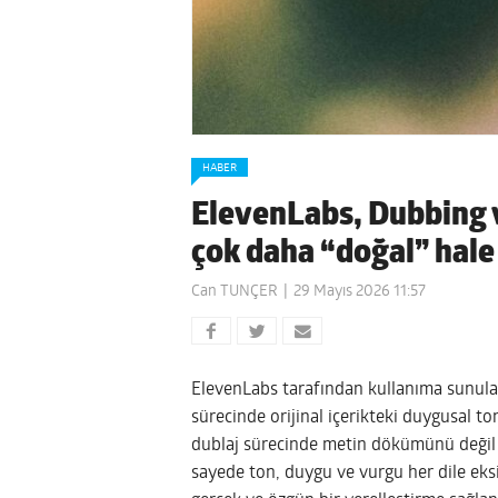
HABER
ElevenLabs, Dubbing v
çok daha “doğal” hale
Can TUNÇER
29 Mayıs 2026 11:57
ElevenLabs tarafından kullanıma sunula
sürecinde orijinal içerikteki duygusal t
dublaj sürecinde metin dökümünü değil
sayede ton, duygu ve vurgu her dile eksik