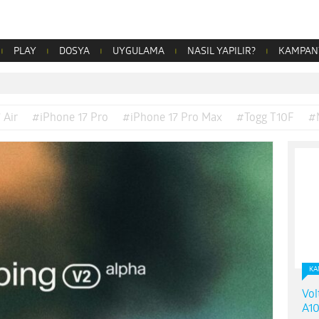
PLAY
DOSYA
UYGULAMA
NASIL YAPILIR?
KAMPAN
 Air
#iPhone 17 Pro
#iPhone 17 Pro Max
#Togg T10F
#
KA
Vol
A10