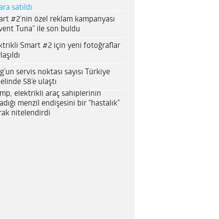
ara satıldı
rt #2’nin özel reklam kampanyası
vent Tuna” ile son buldu
ktrikli Smart #2 için yeni fotoğraflar
laşıldı
g’un servis noktası sayısı Türkiye
elinde 58’e ulaştı
mp, elektrikli araç sahiplerinin
adığı menzil endişesini bir “hastalık”
rak nitelendirdi