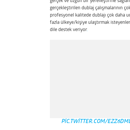
gerçek ve özgün bir yerelleştirme sağlan
gerçekleştirilen dublaj çalışmalarının ç
profesyonel kalitede dublajı çok daha ucu
fazla ülkeye/kişiye ulaştırmak isteyenle
dile destek veriyor
.
PIC.TWITTER.COM/EZZ6D