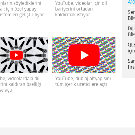
A10
ların söylediklerini
YouTube, videolar için dil
ak için özel yapay
bariyerini ortadan
Sen
istemleri geliştiriliyor
kaldırmak istiyor
BİM
Dij
BİM
QLE
içi
Sam
fır
e, videolardaki dil
YouTube, dublaj altyapısını
rini kaldıran özelliği
tüm içerik üreticilere açtı
e açtı