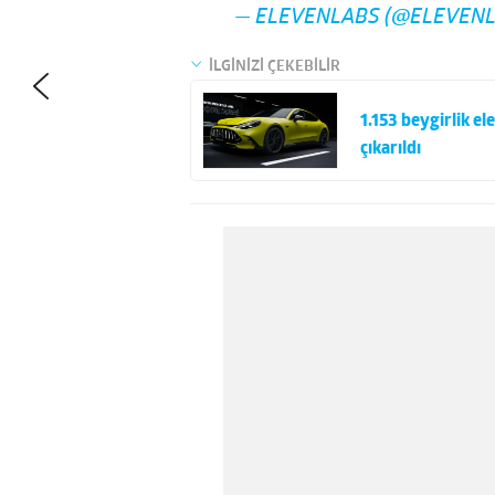
— ELEVENLABS (@ELEVEN
İLGİNİZİ ÇEKEBİLİR
1.153 beygirlik 
çıkarıldı