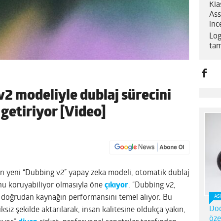
Kla
Ass
inc
Log
tam
2 modeliyle dublaj sürecini
 getiriyor [Video]
n yeni “Dubbing v2” yapay zeka modeli, otomatik dublaj
onu koruyabiliyor olmasıyla öne
çıkıyor
. “Dubbing v2,
 doğrudan kaynağın performansını temel alıyor. Bu
AS
Dod
siz şekilde aktarılarak, insan kalitesine oldukça yakın,
öze