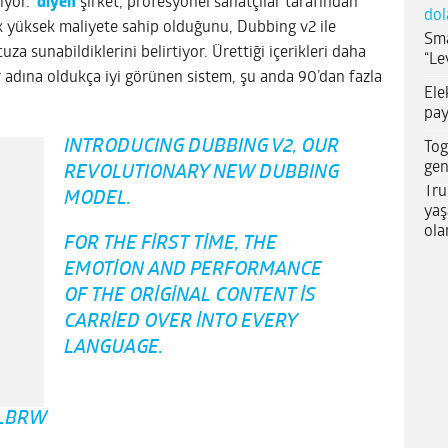
ıyor.”
diyen
şirket, profesyonel sanatçılar tarafından
dol
ok yüksek maliyete sahip olduğunu, Dubbing v2 ile
Sma
za sunabildiklerini belirtiyor. Ürettiği içerikleri daha
“Le
r adına oldukça iyi görünen sistem, şu anda 90’dan fazla
Ele
pay
INTRODUCING DUBBING V2, OUR
Tog
gen
REVOLUTIONARY NEW DUBBING
Tru
MODEL.
yaş
ola
FOR THE FIRST TIME, THE
EMOTION AND PERFORMANCE
OF THE ORIGINAL CONTENT IS
CARRIED OVER INTO EVERY
LANGUAGE.
MLBRW