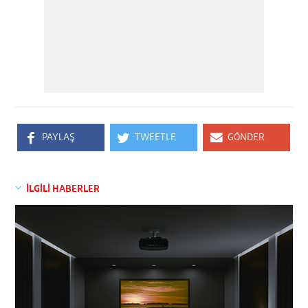
PAYLAŞ
TWEETLE
GÖNDER
İLGİLİ HABERLER