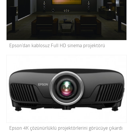
Epson’dan kablosuz Full HD sinema projektörü
Epson 4K çözünürlüklü projektörlerini görücüye çıkardı