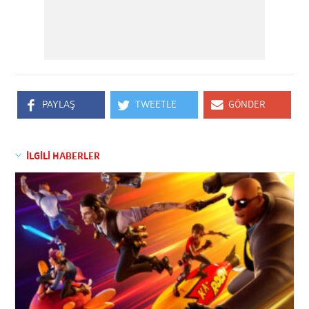
PAYLAŞ
TWEETLE
GÖNDER
İLGİLİ HABERLER