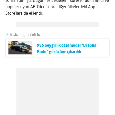
sonra atılmıştı. Bugün ise beklenen “küresel” adım atıldı ve
popüler oyun ABD’den sonra diğer ülkelerdeki App
Store’lara da eklendi
.
İLGİNİZİ ÇEKEBİLİR
986 beygirlik özel model “Brabus
Bodo” görücüye çıkarıldı