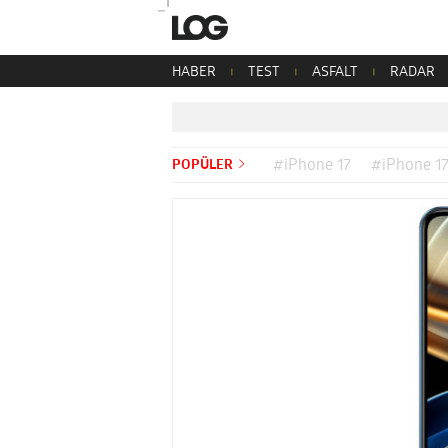
HABER
TEST
ASFALT
RADAR
POPÜLER
#iPhone 17
#iPhone 17