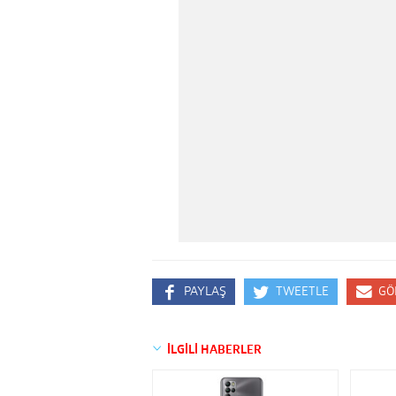
PAYLAŞ
TWEETLE
GÖ
İLGİLİ HABERLER