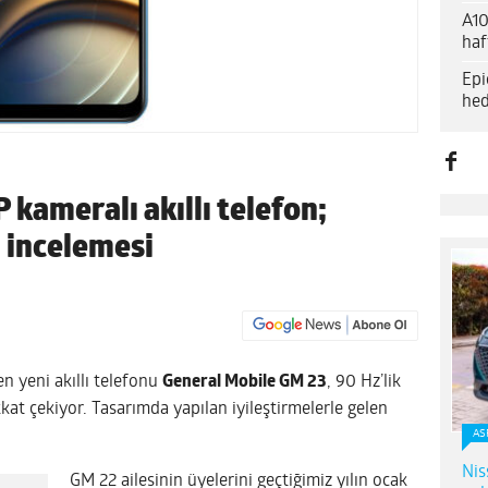
A10
haf
Epi
hed
 kameralı akıllı telefon;
 incelemesi
en yeni akıllı telefonu
General Mobile GM 23
, 90 Hz’lik
at çekiyor. Tasarımda yapılan iyileştirmelerle gelen
AS
Nis
GM 22 ailesinin üyelerini geçtiğimiz yılın ocak