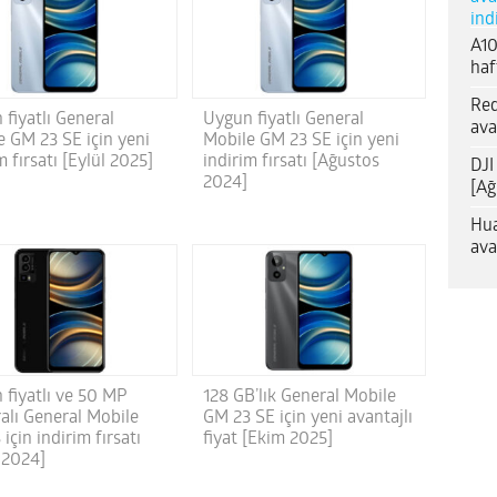
ind
A10
haf
Red
fiyatlı General
Uygun fiyatlı General
ava
e GM 23 SE için yeni
Mobile GM 23 SE için yeni
m fırsatı [Eylül 2025]
indirim fırsatı [Ağustos
DJI
2024]
[Ağ
Hua
ava
 fiyatlı ve 50 MP
128 GB’lık General Mobile
alı General Mobile
GM 23 SE için yeni avantajlı
için indirim fırsatı
fiyat [Ekim 2025]
 2024]