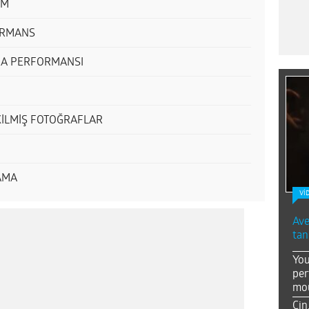
IM
ORMANS
RA PERFORMANSI
KİLMİŞ FOTOĞRAFLAR
AMA
Vİ
Ave
tan
You
per
mou
Çin