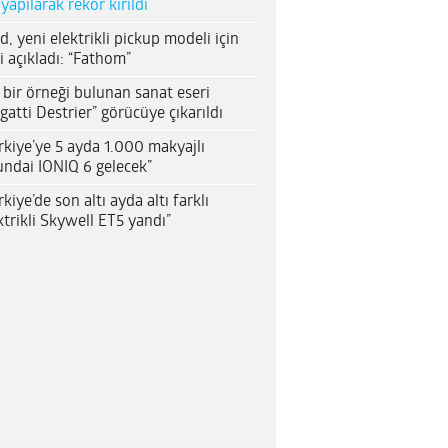
 yapılarak rekor kırıldı
d, yeni elektrikli pickup modeli için
i açıkladı: “Fathom”
 bir örneği bulunan sanat eseri
gatti Destrier” görücüye çıkarıldı
rkiye’ye 5 ayda 1.000 makyajlı
ndai IONIQ 6 gelecek”
rkiye’de son altı ayda altı farklı
ktrikli Skywell ET5 yandı”