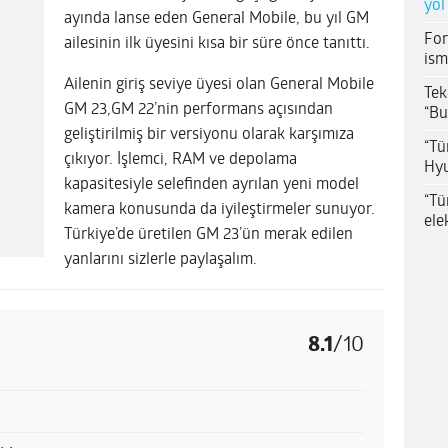
yol
ayında lanse eden General Mobile, bu yıl GM
For
ailesinin ilk üyesini kısa bir süre önce tanıttı.
ism
Ailenin giriş seviye üyesi olan General Mobile
Tek
GM 23,GM 22’nin performans açısından
“Bu
geliştirilmiş bir versiyonu olarak karşımıza
“Tü
çıkıyor. İşlemci, RAM ve depolama
Hyu
kapasitesiyle selefinden ayrılan yeni model
“Tü
kamera konusunda da iyileştirmeler sunuyor.
ele
Türkiye’de üretilen GM 23’ün merak edilen
yanlarını sizlerle paylaşalım.
8.1
/
10