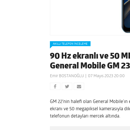
AKILLI TELEFON İNCELEME
90 Hz ekranlı ve 50 MP
General Mobile GM 23
Emir BOSTANOĞLU
07 Mayıs 2023 20:00
GM 22’nin halefi olan General Mobile’ın 
ekranı ve 50 megapiksel kamerasıyla dikk
telefonun detayları mercek altında.