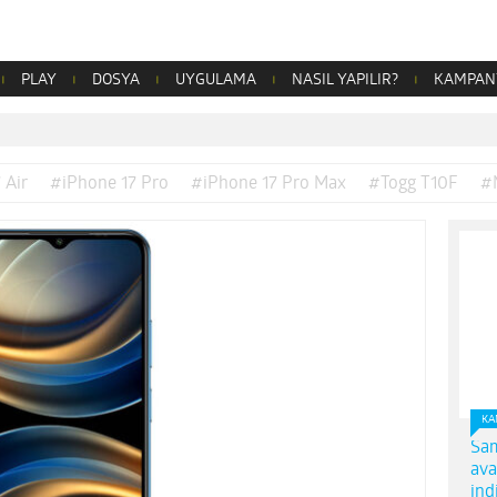
PLAY
DOSYA
UYGULAMA
NASIL YAPILIR?
KAMPAN
 Air
#iPhone 17 Pro
#iPhone 17 Pro Max
#Togg T10F
#
KA
Sam
ava
ind