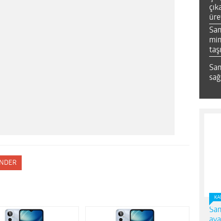
çık
üre
Sa
mim
taş
Sam
sağ
NDER
KA
Sam
ava