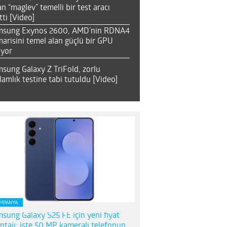
an “maglev” temelli bir test aracı
tti [Video]
msung Exynos 2600, AMD’nin RDNA4
arisini temel alan güçlü bir GPU
ıyor
sung Galaxy Z TriFold, zorlu
lamlık testine tabi tutuldu [Video]
MPANYA
sung Galaxy S25 FE için yeni fiyat
ntajı; işte 50 MP kameralı telefonun