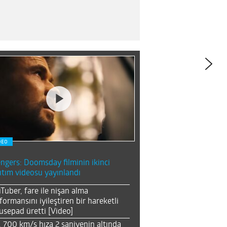
DEO
ngers: Doomsday filminin ikinci
ıtım videosu yayınlandı
Tuber, fare ile nişan alma
formansını iyileştiren bir hareketli
sepad üretti [Video]
, 700 km/s hıza 2 saniyenin altında