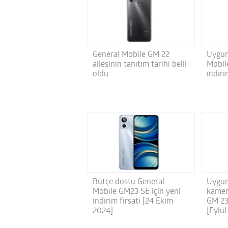
General Mobile GM 22
Uygun 
ailesinin tanıtım tarihi belli
Mobil
oldu
indiri
Bütçe dostu General
Uygun
Mobıle GM23 SE için yeni
kamer
indirim fırsatı [24 Ekim
GM 23 
2024]
[Eylül