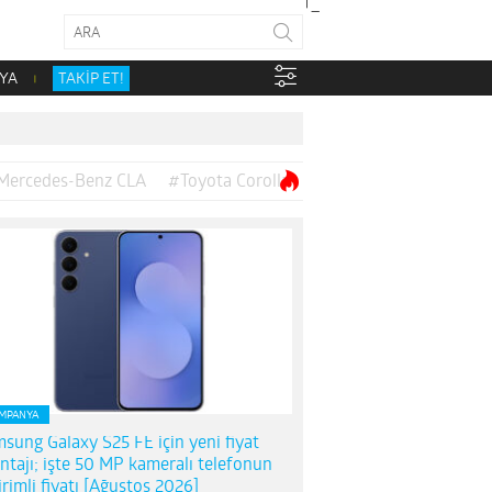
YA
TAKİP ET!
Mercedes-Benz CLA
#Toyota Corolla
MPANYA
sung Galaxy S25 FE için yeni fiyat
ntajı; işte 50 MP kameralı telefonun
irimli fiyatı [Ağustos 2026]