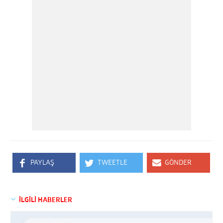
PAYLAŞ
TWEETLE
GÖNDER
İLGİLİ HABERLER