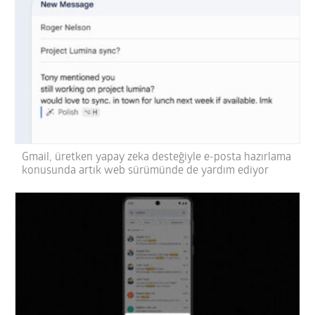
Gmail, üretken yapay zeka desteğiyle e-posta hazırlama
konusunda artık web sürümünde de yardım ediyor