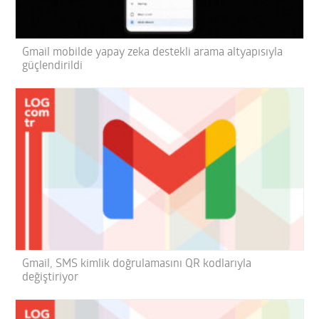
Gmail mobilde yapay zeka destekli arama altyapısıyla
güçlendirildi
Gmail, SMS kimlik doğrulamasını QR kodlarıyla
değiştiriyor