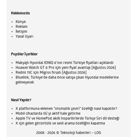
Hakkımızda
Künye
Reklam
İletişim
Yasal Uyarı
Popüler İçerikler
Makyajlı Hyundai IONIQ 6'nın resmi Türkiye fiyatları açıklandı
Huawei Watch GT 6 Pro için yeni fiyat avantajı [Ağustos 2026]
Redmi 15C için Migros fırsatı [Ağustos 2026]
Bluelink, Türkiye'de daha önce satışa çıkan Hyundai modellerine
gelmeyecek
Nasıl Yapılır?
X platformuna eklenen “otomatik çeviri” özelliği nasıl kapatılır?
Mobil cihazlarda 5G’yi aktif hale getirme
Apple TV ve HomePod akıllı hoparlörlerde Türkçe Siri dil desteği
X için gelen görüntülü ve sesli arama özelliğini kapatma
2008 - 2026 © Teknoloji haberleri – LOG