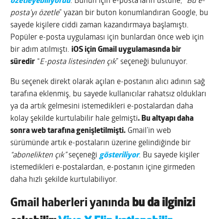
özetleyebiliyordu
. Bunun için e-posta’ların üstüne, “
Bu e-
posta’yı özetle
” yazan bir buton konumlandıran Google, bu
sayede kişilere ciddi zaman kazandırmaya başlamıştı.
Popüler e-posta uygulaması için bunlardan önce web için
bir adım atılmıştı.
iOS için Gmail uygulamasında bir
süredir
“
E-posta listesinden çık
” seçeneği bulunuyor.
Bu seçenek direkt olarak açılan e-postanın alıcı adının sağ
tarafına eklenmiş, bu sayede kullanıcılar rahatsız oldukları
ya da artık gelmesini istemedikleri e-postalardan daha
kolay şekilde kurtulabilir hale gelmişti
. Bu altyapı daha
sonra web tarafına genişletilmişti.
Gmail’in web
sürümünde artık e-postaların üzerine gelindiğinde bir
“abonelikten çık”
seçeneği
gösteriliyor
. Bu sayede kişiler
istemedikleri e-postalardan, e-postanın içine girmeden
daha hızlı şekilde kurtulabiliyor.
Gmail haberleri yanında
bu da ilginizi