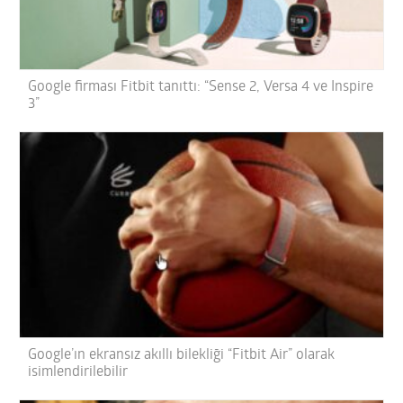
Google firması Fitbit tanıttı: “Sense 2, Versa 4 ve Inspire
3”
Google’ın ekransız akıllı bilekliği “Fitbit Air” olarak
isimlendirilebilir