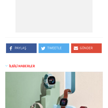
PAYLAŞ
TWEETLE
GÖNDER
İLGİLİ HABERLER