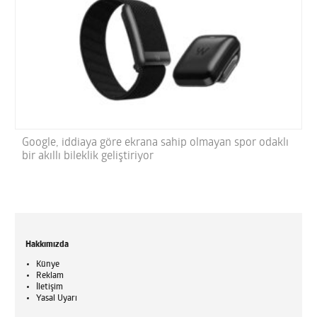
Google, iddiaya göre ekrana sahip olmayan spor odaklı
bir akıllı bileklik geliştiriyor
Hakkımızda
Künye
Reklam
İletişim
Yasal Uyarı