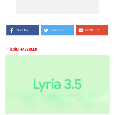
PAYLAŞ
TWEETLE
GÖNDER
İLGİLİ HABERLER