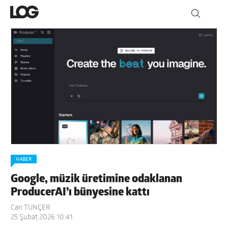
HABER
Google, müzik üretimine odaklanan
ProducerAI’ı bünyesine kattı
Can TUNÇER
25 Şubat 2026 10:41