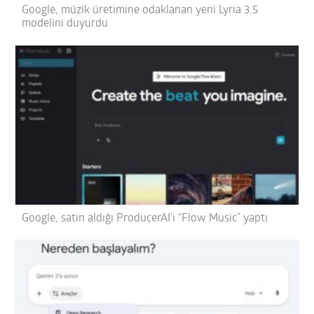
Google, müzik üretimine odaklanan yeni Lyria 3.5
modelini duyurdu
Google, satın aldığı ProducerAI’ı “Flow Music” yaptı