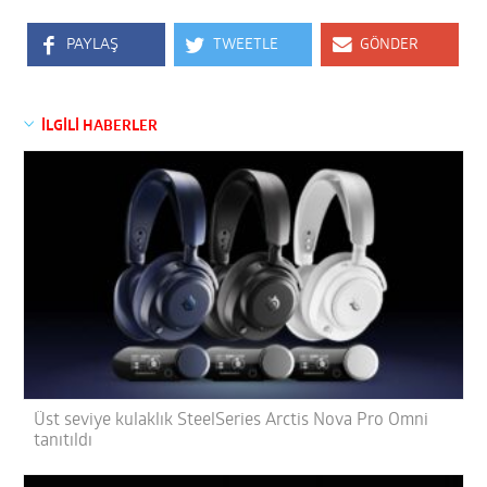
PAYLAŞ
TWEETLE
GÖNDER
İLGİLİ HABERLER
Üst seviye kulaklık SteelSeries Arctis Nova Pro Omni
tanıtıldı