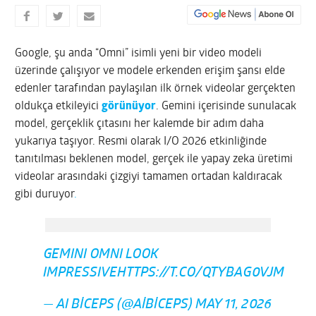
Google, şu anda “Omni” isimli yeni bir video modeli
üzerinde çalışıyor ve modele erkenden erişim şansı elde
edenler tarafından paylaşılan ilk örnek videolar gerçekten
oldukça etkileyici
görünüyor
. Gemini içerisinde sunulacak
model, gerçeklik çıtasını her kalemde bir adım daha
yukarıya taşıyor. Resmi olarak I/O 2026 etkinliğinde
tanıtılması beklenen model, gerçek ile yapay zeka üretimi
videolar arasındaki çizgiyi tamamen ortadan kaldıracak
gibi duruyor
.
GEMINI OMNI LOOK
IMPRESSIVE
HTTPS://T.CO/QTYBAG0VJM
— AI BICEPS (@AIBICEPS)
MAY 11, 2026