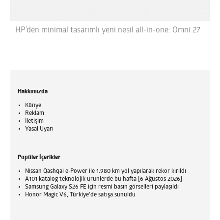
HP’den minimal tasarımlı yeni nesil all-in-one: Omni 27
Hakkımızda
Künye
Reklam
İletişim
Yasal Uyarı
Popüler İçerikler
Nissan Qashqai e-Power ile 1.980 km yol yapılarak rekor kırıldı
A101 katalog teknolojik ürünlerde bu hafta [6 Ağustos 2026]
Samsung Galaxy S26 FE için resmi basın görselleri paylaşıldı
Honor Magic V6, Türkiye'de satışa sunuldu