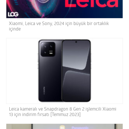
Xiaomi, Leica ve Sony, 2024 için büyük bir ortaklık
içinde
Leica kameralı ve Snapdragon 8 Gen 2 işlemcili Xiaomi
13 için indirim fırsatı [Temmuz 2023]