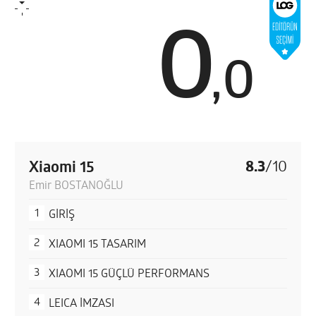
0
,
0
Xiaomi 15
8.3
/
10
Emir BOSTANOĞLU
GİRİŞ
XIAOMI 15 TASARIM
XIAOMI 15 GÜÇLÜ PERFORMANS
LEICA İMZASI