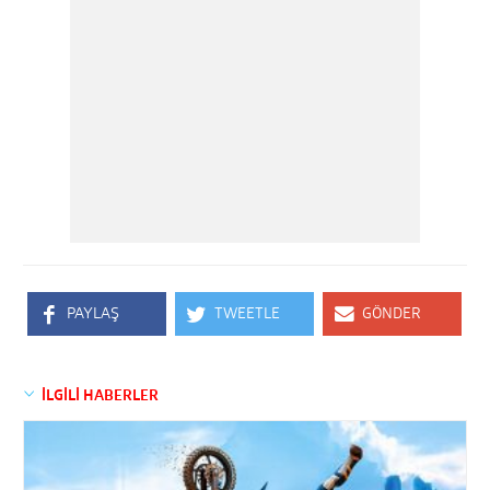
PAYLAŞ
TWEETLE
GÖNDER
İLGİLİ HABERLER