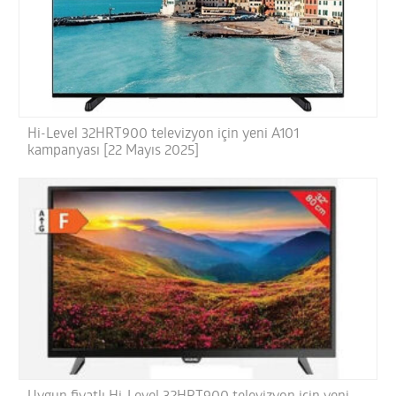
Hi-Level 32HRT900 televizyon için yeni A101
kampanyası [22 Mayıs 2025]