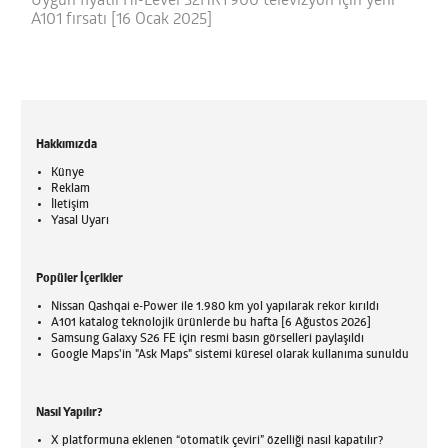
Uygun fiyatlı Hi-Level 32HRT900 televizyon için yeni
A101 fırsatı [16 Ocak 2025]
Hakkımızda
Künye
Reklam
İletişim
Yasal Uyarı
Popüler İçerikler
Nissan Qashqai e-Power ile 1.980 km yol yapılarak rekor kırıldı
A101 katalog teknolojik ürünlerde bu hafta [6 Ağustos 2026]
Samsung Galaxy S26 FE için resmi basın görselleri paylaşıldı
Google Maps'in "Ask Maps" sistemi küresel olarak kullanıma sunuldu
Nasıl Yapılır?
X platformuna eklenen “otomatik çeviri” özelliği nasıl kapatılır?