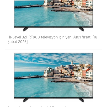
Hi-Level 32HRT900 televizyon için yeni A101 fırsatı [18
Şubat 2026]