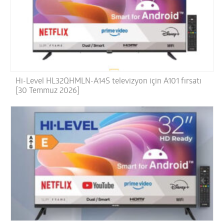
Hi-Level HL32QHMLN-A14S televizyon için A101 fırsatı
[30 Temmuz 2026]