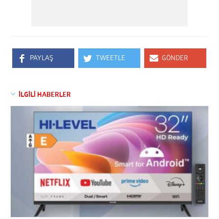
PAYLAŞ
TWEETLE
GÖNDER
İLGİLİ HABERLER