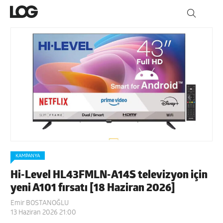
KAMPANYA
Hi-Level HL43FMLN-A14S televizyon için
yeni A101 fırsatı [18 Haziran 2026]
Emir BOSTANOĞLU
13 Haziran 2026 21:00