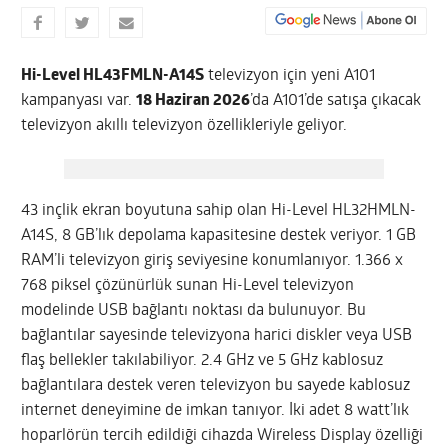
Hi-Level HL43FMLN-A14S
televizyon için yeni A101
kampanyası var.
18 Haziran 2026
’da A101’de satışa çıkacak
televizyon akıllı televizyon özellikleriyle geliyor.
43 inçlik ekran boyutuna sahip olan Hi-Level HL32HMLN-
A14S, 8 GB’lık depolama kapasitesine destek veriyor. 1 GB
RAM’li televizyon giriş seviyesine konumlanıyor. 1.366 x
768 piksel çözünürlük sunan Hi-Level televizyon
modelinde USB bağlantı noktası da bulunuyor. Bu
bağlantılar sayesinde televizyona harici diskler veya USB
flaş bellekler takılabiliyor. 2.4 GHz ve 5 GHz kablosuz
bağlantılara destek veren televizyon bu sayede kablosuz
internet deneyimine de imkan tanıyor. İki adet 8 watt’lık
hoparlörün tercih edildiği cihazda Wireless Display özelliği