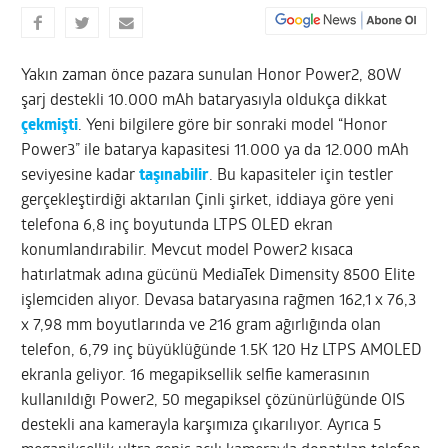
Yakın zaman önce pazara sunulan Honor Power2, 80W
şarj destekli 10.000 mAh bataryasıyla oldukça dikkat
çekmişti
. Yeni bilgilere göre bir sonraki model “Honor
Power3” ile batarya kapasitesi 11.000 ya da 12.000 mAh
seviyesine kadar
taşınabilir
. Bu kapasiteler için testler
gerçekleştirdiği aktarılan Çinli şirket, iddiaya göre yeni
telefona 6,8 inç boyutunda LTPS OLED ekran
konumlandırabilir. Mevcut model Power2 kısaca
hatırlatmak adına gücünü MediaTek Dimensity 8500 Elite
işlemciden alıyor. Devasa bataryasına rağmen 162,1 x 76,3
x 7,98 mm boyutlarında ve 216 gram ağırlığında olan
telefon, 6,79 inç büyüklüğünde 1.5K 120 Hz LTPS AMOLED
ekranla geliyor. 16 megapiksellik selfie kamerasının
kullanıldığı Power2, 50 megapiksel çözünürlüğünde OIS
destekli ana kamerayla karşımıza çıkarılıyor. Ayrıca 5