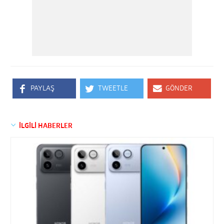
PAYLAŞ
TWEETLE
GÖNDER
İLGİLİ HABERLER