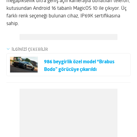
megapiksellik ultra geniş açılı kamerayla donatılan telefon,
kutusundan Android 16 tabanlı MagicOS 10 ile çıkıyor. Üç
farklı renk seçeneği bulunan cihaz, IP69K sertifikasına
sahip.
İLGİNİZİ ÇEKEBİLİR
986 beygirlik özel model “Brabus
Bodo” görücüye çıkarıldı