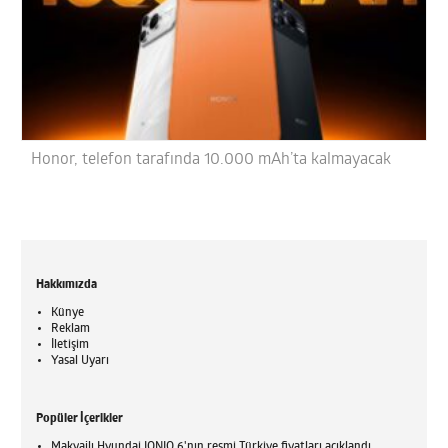
Honor, telefon tarafında 10.000 mAh’ta kalmayacak
Hakkımızda
Künye
Reklam
İletişim
Yasal Uyarı
Popüler İçerikler
Makyajlı Hyundai IONIQ 6'nın resmi Türkiye fiyatları açıklandı