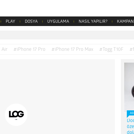
PLAY
DOSYA
UYGULAMA
NASIL YAPILIR?
KAMPAN
 Air
#iPhone 17 Pro
#iPhone 17 Pro Max
#Togg T10F
#
AS
Dod
öze
dol