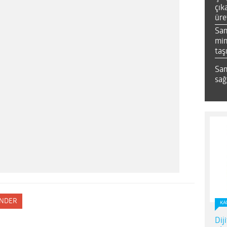
çık
üre
Sa
mim
taş
Sam
sağ
NDER
KA
Dij