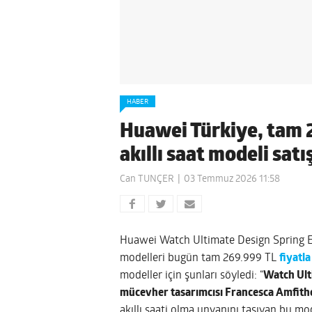
HABER
Huawei Türkiye, tam 27
akıllı saat modeli sat
Can TUNÇER
03 Temmuz 2026 11:58
Huawei Watch Ultimate Design Spring Ed
modelleri bugün tam 269.999 TL
fiyatla
modeller için şunları söyledi: “
Watch Ult
mücevher tasarımcısı Francesca Amfith
akıllı saati olma unvanını taşıyan bu mo