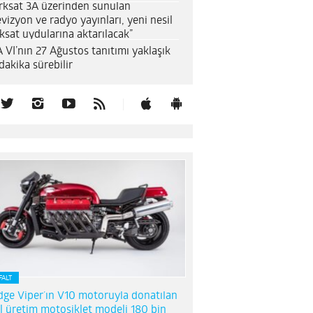
rksat 3A üzerinden sunulan
evizyon ve radyo yayınları, yeni nesil
ksat uydularına aktarılacak”
 VI’nın 27 Ağustos tanıtımı yaklaşık
dakika sürebilir
FALT
ge Viper’ın V10 motoruyla donatılan
l üretim motosiklet modeli 180 bin