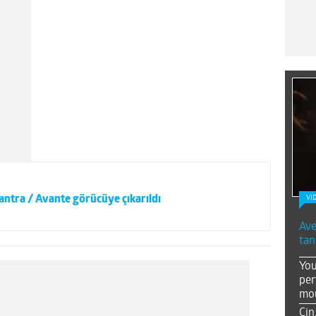
antra / Avante görücüye çıkarıldı
Vİ
Ave
tan
You
per
mou
Çin