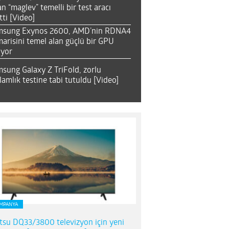
an “maglev” temelli bir test aracı
tti [Video]
msung Exynos 2600, AMD’nin RDNA4
arisini temel alan güçlü bir GPU
ıyor
sung Galaxy Z TriFold, zorlu
lamlık testine tabi tutuldu [Video]
MPANYA
itsu DQ33/3800 televizyon için yeni