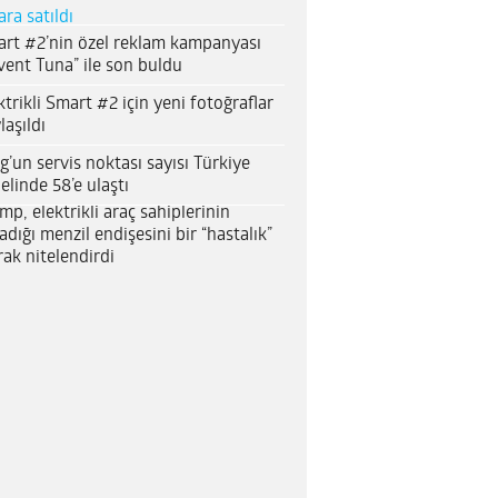
ara satıldı
rt #2’nin özel reklam kampanyası
vent Tuna” ile son buldu
ktrikli Smart #2 için yeni fotoğraflar
laşıldı
g’un servis noktası sayısı Türkiye
elinde 58’e ulaştı
mp, elektrikli araç sahiplerinin
adığı menzil endişesini bir “hastalık”
rak nitelendirdi