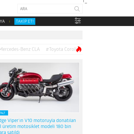
YA
TAKİP ET!
Mercedes-Benz CLA
#Toyota Corolla
FALT
ge Viper’ın V10 motoruyla donatılan
l üretim motosiklet modeli 180 bin
ara satıldı