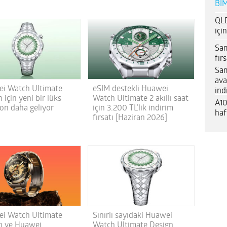
BİM
QLE
içi
Sam
fır
Sam
ava
i Watch Ultimate
eSIM destekli Huawei
ind
 için yeni bir lüks
Watch Ultimate 2 akıllı saat
A10
yon daha geliyor
için 3.200 TL’lik indirim
haf
fırsatı [Haziran 2026]
i Watch Ultimate
Sınırlı sayıdaki Huawei
n ve Huawei
Watch Ultimate Design