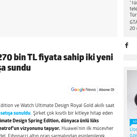
“Tü
tel
Tür
GTA
20 
0 bin TL fiyata sahip iki yeni
ışa sundu
ition ve Watch Ultimate Design Royal Gold akıllı saat
 satışa sunuldu
. Şirket çok kısıtlı bir kitleye hitap eden
imate Design Spring Edition, dünyaca ünlü lüks
AS
eatrof’un vizyonunu taşıyor.
Huawei’nin ilk mücevher
Dod
öze
del, Fibonacci altın oran sarmalından esinlenilerek