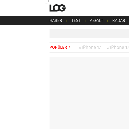
HABER
TEST
ASFALT
RADAR
POPÜLER
#iPhone 17
#iPhone 17