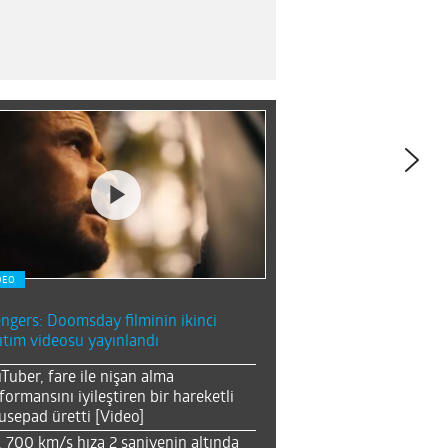
DEO
ngers: Doomsday filminin ikinci
ıtım videosu yayınlandı
Tuber, fare ile nişan alma
formansını iyileştiren bir hareketli
sepad üretti [Video]
, 700 km/s hıza 2 saniyenin altında