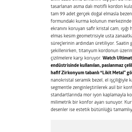
tasarlanan asma dalı motifli kordon kula
tam 99 adet gerçek doğal elmasla bezen
formundaki kurma kolunun merkezinde is
ekranını koruyan safir kristal cam, ışığ
elmas kesim geometrisiyle usta zanaatka
süreçlerinin ardından üretiliyor. Saatin
şekillenirken, titanyum kordonun üzerind
çizilmelere karşı koruyor.
Watch Ultimate
endüstrisinde kullanılan, paslanmaz çel
hafif Zirkonyum tabanlı “Likit Metal” gö
nanokristal seramik bezel, el işçiliğiyle 
segmentle zenginleştirilerek asil bir ko
standartlarında mor iyon kaplamayla kor
milimetrik bir konfor ayarı sunuyor. K
desenler ise estetik bütünlüğü tamamlıy