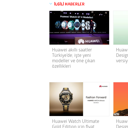
İLGİLİ HABERLER
Huawei akıllı saatler
Huawe
Türkiye’de; işte yeni
Design
modeller ve öne çıkan
versi
özellikleri
Huawei Watch Ultimate
Huawe
Gold Edition için fiyat
Desig