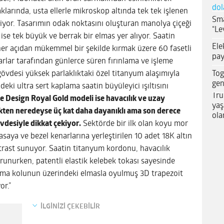
dol
klarında, usta ellerle mikroskop altında tek tek işlenen
Sma
iyor. Tasarımın odak noktasını oluşturan manolya çiçeği
“Le
e tek büyük ve berrak bir elmas yer alıyor. Saatin
Ele
ı her açıdan mükemmel bir şekilde kırmak üzere 60 fasetli
pay
rlar tarafından günlerce süren fırınlama ve işleme
Tog
 gövdesi yüksek parlaklıktaki özel titanyum alaşımıyla
gen
eki ultra sert kaplama saatin büyüleyici ışıltısını
Tru
 Design Royal Gold modeli ise havacılık ve uzay
yaş
ikten neredeyse üç kat daha dayanıklı ama son derece
ola
vdesiyle dikkat çekiyor.
Sektörde bir ilk olan koyu mor
kasaya ve bezel kenarlarına yerleştirilen 10 adet 18K altın
ntrast sunuyor. Saatin titanyum kordonu, havacılık
unurken, patentli elastik kelebek tokası sayesinde
urma kolunun üzerindeki elmasla oyulmuş 3D trapezoit
or.”
İLGİNİZİ ÇEKEBİLİR