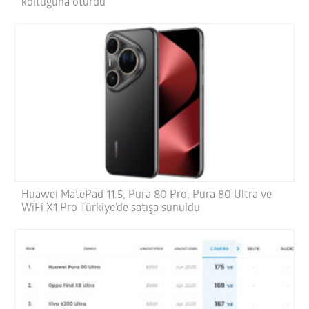
koltuğuna oturdu
Huawei MatePad 11.5, Pura 80 Pro, Pura 80 Ultra ve
WiFi X1 Pro Türkiye’de satışa sunuldu