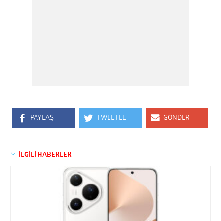
PAYLAŞ
TWEETLE
GÖNDER
İLGİLİ HABERLER