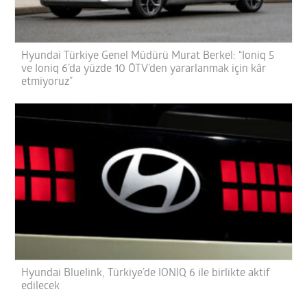
Hyundai Türkiye Genel Müdürü Murat Berkel: “Ioniq 5
ve Ioniq 6’da yüzde 10 ÖTV’den yararlanmak için kâr
etmiyoruz”
Hyundai Bluelink, Türkiye’de IONIQ 6 ile birlikte aktif
edilecek