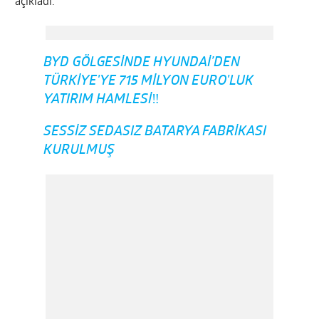
açıkladı.
BYD GÖLGESINDE HYUNDAI’DEN
TÜRKIYE'YE 715 MILYON EURO'LUK
YATIRIM HAMLESI‼️
SESSIZ SEDASIZ BATARYA FABRIKASI
KURULMUŞ