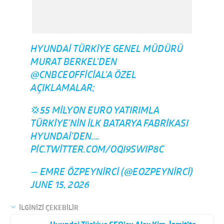
HYUNDAI TÜRKIYE GENEL MÜDÜRÜ
MURAT BERKEL'DEN
@CNBCEOFFICIAL
'A ÖZEL
AÇIKLAMALAR;
💢55 MILYON EURO YATIRIMLA
TÜRKIYE’NIN İLK BATARYA FABRIKASI
HYUNDAI’DEN.…
PIC.TWITTER.COM/OQI9SWIP8C
— EMRE ÖZPEYNIRCI (@EOZPEYNIRCI)
JUNE 15, 2026
İLGİNİZİ ÇEKEBİLİR