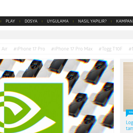
PLAY
DOSYA
UYGULAMA
NASIL YAPILIR?
KAMPAN
 Air
#iPhone 17 Pro
#iPhone 17 Pro Max
#Togg T10F
#
HA
Log
tam