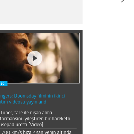
DEO
ngers: Doomsday filminin ikinci
ıtım videosu yayınlandı
Tuber, fare ile nişan alma
formansını iyileştiren bir hareketli
sepad üretti [Video]
, 700 km/s hıza 2 saniyenin altında