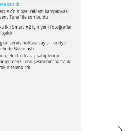
ara satıldı
rt #2’nin özel reklam kampanyası
vent Tuna” ile son buldu
ktrikli Smart #2 için yeni fotoğraflar
laşıldı
g’un servis noktası sayısı Türkiye
elinde 58’e ulaştı
mp, elektrikli araç sahiplerinin
adığı menzil endişesini bir “hastalık”
rak nitelendirdi