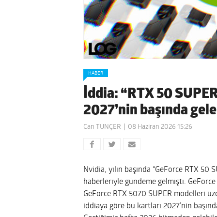
HABER
İddia: “RTX 50 SUPER”
2027’nin başında gele
Can TUNÇER
08 Haziran 2026 15:26
Nvidia, yılın başında “GeForce RTX 50 S
haberleriyle gündeme gelmişti. GeFor
GeForce RTX 5070 SUPER modelleri üzeri
iddiaya göre bu kartları 2027’nin başınd