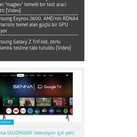
an “maglev” temelli bir test aracı
tti [Video]
msung Exynos 2600, AMD’nin RDNA4
arisini temel alan güçlü bir GPU
ıyor
sung Galaxy Z TriFold, zorlu
lamlık testine tabi tutuldu [Video]
MPANYA
na 55UQ9500F televizyon için yeni