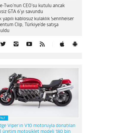
e-Two’nun CEO’su kutulu ancak
ksiz GTA 6’yı savundu
k yapılı kablosuz kulaklık Sennheiser
entum Clip, Türkiye’de satışa
uldu
FALT
ge Viper’ın V10 motoruyla donatılan
l üretim motosiklet modeli 180 bin