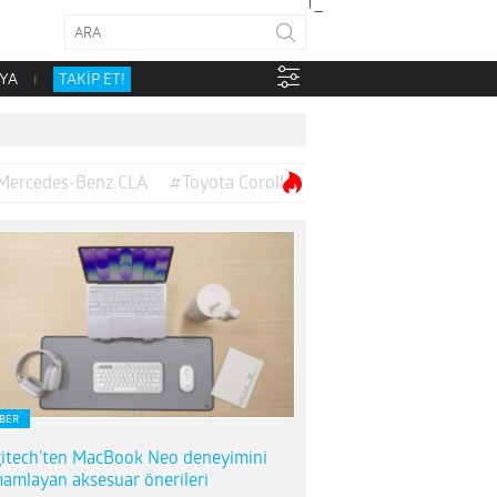
YA
TAKİP ET!
Mercedes-Benz CLA
#Toyota Corolla
BER
itech’ten MacBook Neo deneyimini
amlayan aksesuar önerileri