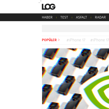
HABER
TEST
ASFALT
RADAR
POPÜLER
#iPhone 17
#iPhone 17