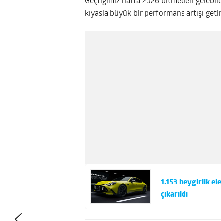
Geçtiğimiz hafta 2026 bitmeden gelebile
kıyasla büyük bir performans artışı get
1.153 beygirlik 
çıkarıldı