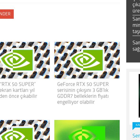
çık
üre
NDER
Sa
mim
taş
Sam
sağ
: “RTX 50 SUPER”
GeForce RTX 50 SUPER
 ekran kartları yıl
serisinin çıkışını 3 GB’lık
den önce çıkabilir
GDDR7 belleklerin fiyatı
engelliyor olabilir
KA
Sen