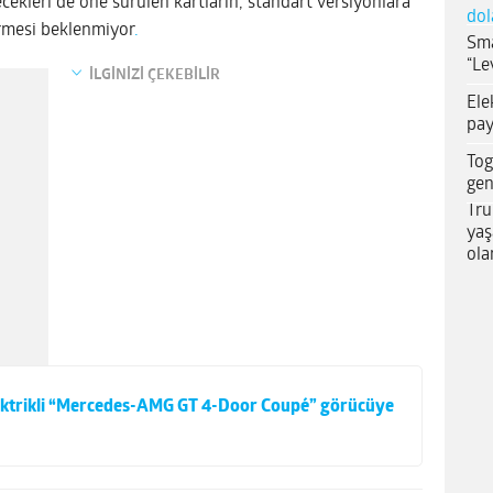
cekleri de öne sürülen kartların, standart versiyonlara
dol
irmesi beklenmiyor
.
Sma
“Le
İLGİNİZİ ÇEKEBİLİR
Ele
pay
Tog
gen
Tru
yaş
ola
elektrikli “Mercedes-AMG GT 4-Door Coupé” görücüye