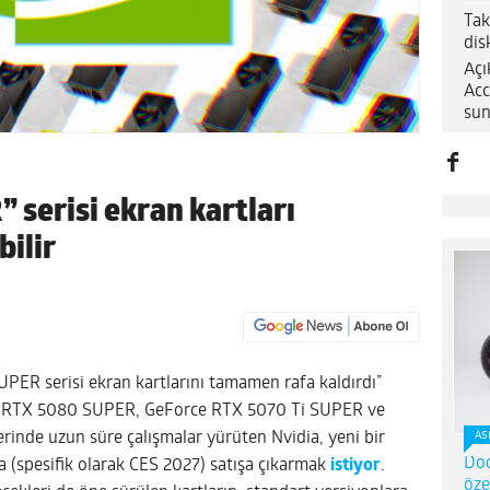
Tak
dis
Açı
Acc
sun
 serisi ekran kartları
bilir
UPER serisi ekran kartlarını tamamen rafa kaldırdı”
ce RTX 5080 SUPER, GeForce RTX 5070 Ti SUPER ve
nde uzun süre çalışmalar yürüten Nvidia, yeni bir
AS
Dod
a (spesifik olarak CES 2027) satışa çıkarmak
istiyor
.
öze