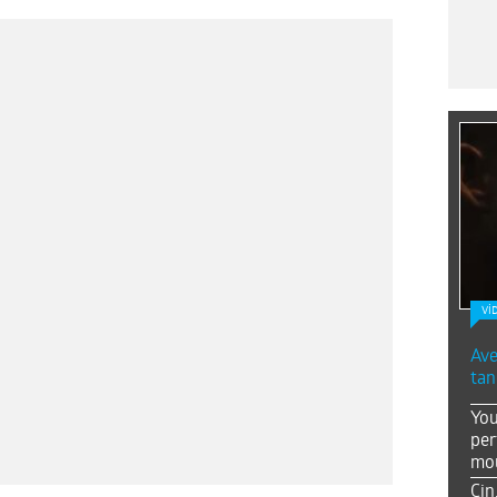
Vİ
Ave
tan
You
per
mou
Çin