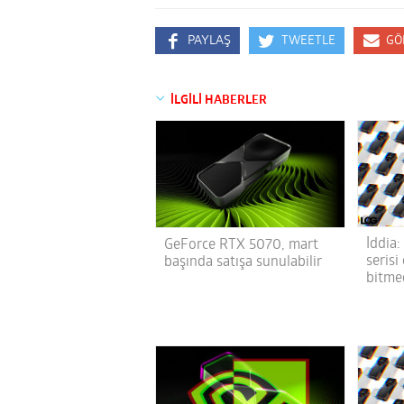
PAYLAŞ
TWEETLE
GÖ
İLGİLİ HABERLER
İddia
GeForce RTX 5070, mart
serisi
başında satışa sunulabilir
bitme