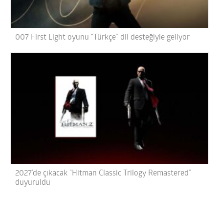
007 First Light oyunu “Türkçe” dil desteğiyle geliyor
2027’de çıkacak “Hitman Classic Trilogy Remastered”
duyuruldu