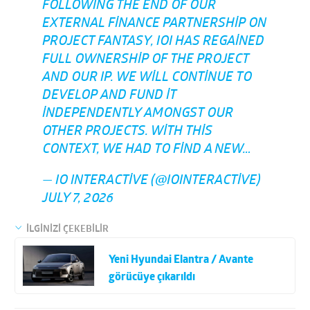
FOLLOWING THE END OF OUR
EXTERNAL FINANCE PARTNERSHIP ON
PROJECT FANTASY, IOI HAS REGAINED
FULL OWNERSHIP OF THE PROJECT
AND OUR IP. WE WILL CONTINUE TO
DEVELOP AND FUND IT
INDEPENDENTLY AMONGST OUR
OTHER PROJECTS. WITH THIS
CONTEXT, WE HAD TO FIND A NEW…
— IO INTERACTIVE (@IOINTERACTIVE)
JULY 7, 2026
İLGİNİZİ ÇEKEBİLİR
Yeni Hyundai Elantra / Avante
görücüye çıkarıldı