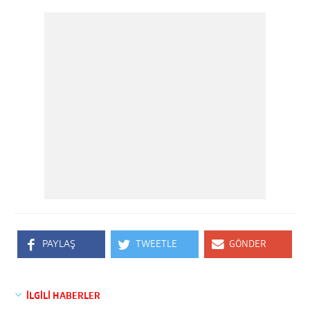
PAYLAŞ
TWEETLE
GÖNDER
İLGİLİ HABERLER