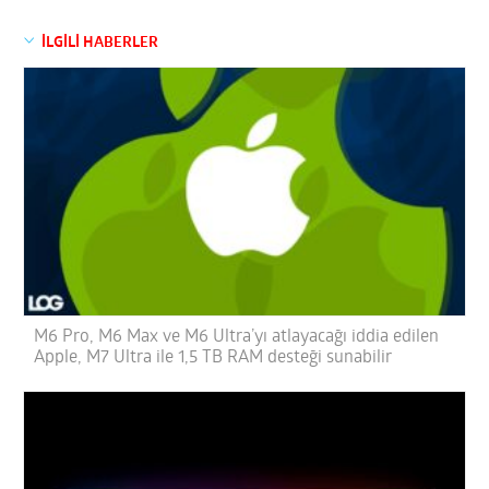
İLGİLİ HABERLER
M6 Pro, M6 Max ve M6 Ultra’yı atlayacağı iddia edilen
Apple, M7 Ultra ile 1,5 TB RAM desteği sunabilir