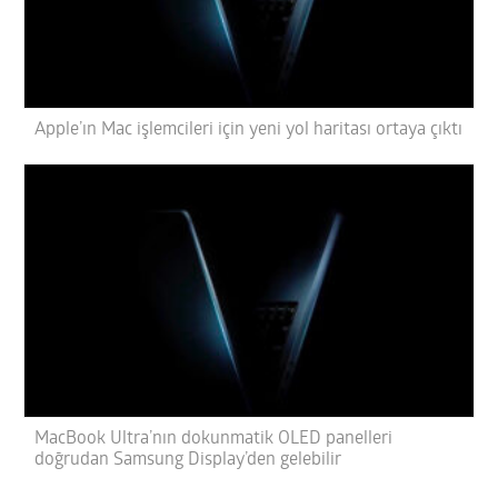
Apple’ın Mac işlemcileri için yeni yol haritası ortaya çıktı
MacBook Ultra’nın dokunmatik OLED panelleri
doğrudan Samsung Display’den gelebilir