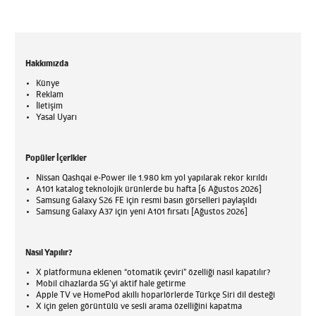
Hakkımızda
Künye
Reklam
İletişim
Yasal Uyarı
Popüler İçerikler
Nissan Qashqai e-Power ile 1.980 km yol yapılarak rekor kırıldı
A101 katalog teknolojik ürünlerde bu hafta [6 Ağustos 2026]
Samsung Galaxy S26 FE için resmi basın görselleri paylaşıldı
Samsung Galaxy A37 için yeni A101 fırsatı [Ağustos 2026]
Nasıl Yapılır?
X platformuna eklenen “otomatik çeviri” özelliği nasıl kapatılır?
Mobil cihazlarda 5G’yi aktif hale getirme
Apple TV ve HomePod akıllı hoparlörlerde Türkçe Siri dil desteği
X için gelen görüntülü ve sesli arama özelliğini kapatma