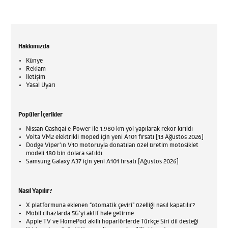
Hakkımızda
Künye
Reklam
İletişim
Yasal Uyarı
Popüler İçerikler
Nissan Qashqai e-Power ile 1.980 km yol yapılarak rekor kırıldı
Volta VM2 elektrikli moped için yeni A101 fırsatı [13 Ağustos 2026]
Dodge Viper'ın V10 motoruyla donatılan özel üretim motosiklet
modeli 180 bin dolara satıldı
Samsung Galaxy A37 için yeni A101 fırsatı [Ağustos 2026]
Nasıl Yapılır?
X platformuna eklenen “otomatik çeviri” özelliği nasıl kapatılır?
Mobil cihazlarda 5G’yi aktif hale getirme
Apple TV ve HomePod akıllı hoparlörlerde Türkçe Siri dil desteği