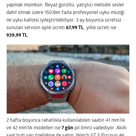
yapmak mümkün. Beyaz gürültü, yatıştıcı melodik sesler
dahil olmak üzere 150’den fazla profesyonel uyku müziği
ile uyku kalitesi iyileştirilebiliyor. 3 ay boyunca ücretsiz
sunulan servisin aylık ücreti
67,99 TL
, yıllık ücreti ise
939,99 TL
.
2 hafta boyunca rahatlıkla kullanılabilen saatin 41 mm’lik
ve 42 mm’lik modelleri ise
7 gün
pil ömrü vadediyor. Akıllı
saat hızlı şarj özelliğine de sahip. Watch GT 5 Pro’nun 46