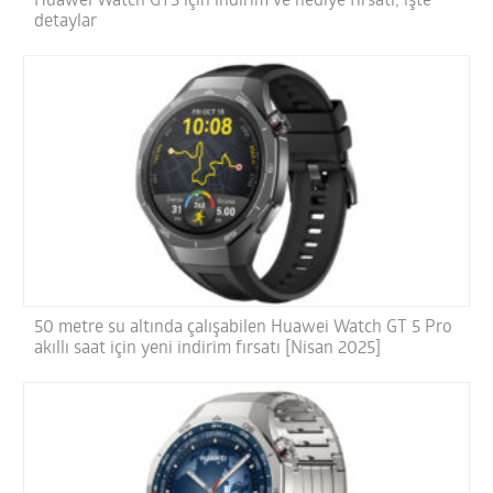
Huawei Watch GT5 için indirim ve hediye fırsatı; işte
detaylar
50 metre su altında çalışabilen Huawei Watch GT 5 Pro
akıllı saat için yeni indirim fırsatı [Nisan 2025]