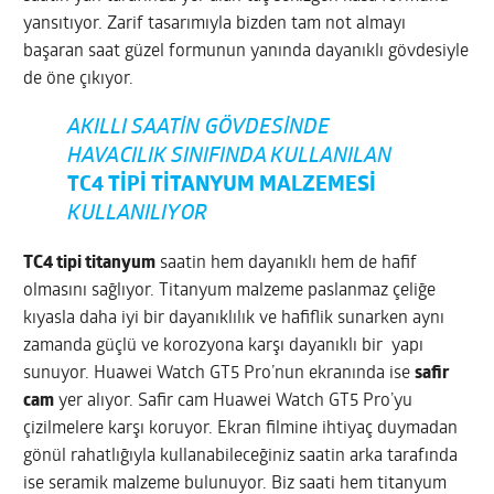
yansıtıyor. Zarif tasarımıyla bizden tam not almayı
başaran saat güzel formunun yanında dayanıklı gövdesiyle
de öne çıkıyor.
AKILLI SAATIN GÖVDESINDE
HAVACILIK SINIFINDA KULLANILAN
TC4 TIPI TITANYUM MALZEMESI
KULLANILIYOR
TC4 tipi titanyum
saatin hem dayanıklı hem de hafif
olmasını sağlıyor. Titanyum malzeme paslanmaz çeliğe
kıyasla daha iyi bir dayanıklılık ve hafiflik sunarken aynı
zamanda güçlü ve korozyona karşı dayanıklı bir yapı
sunuyor. Huawei Watch GT5 Pro’nun ekranında ise
safir
cam
yer alıyor. Safir cam Huawei Watch GT5 Pro’yu
çizilmelere karşı koruyor. Ekran filmine ihtiyaç duymadan
gönül rahatlığıyla kullanabileceğiniz saatin arka tarafında
ise seramik malzeme bulunuyor. Biz saati hem titanyum