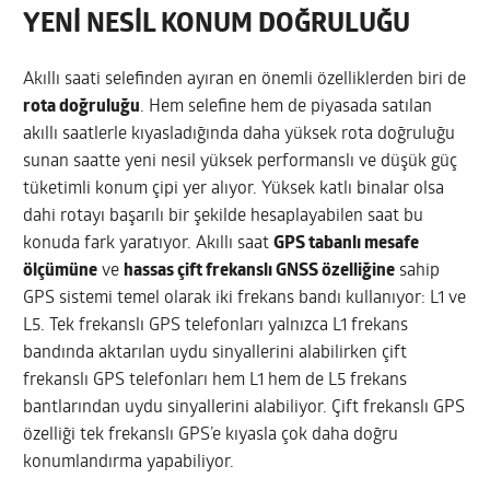
YENİ NESİL KONUM DOĞRULUĞU
Akıllı saati selefinden ayıran en önemli özelliklerden biri de
rota doğruluğu
. Hem selefine hem de piyasada satılan
akıllı saatlerle kıyasladığında daha yüksek rota doğruluğu
sunan saatte yeni nesil yüksek performanslı ve düşük güç
tüketimli konum çipi yer alıyor. Yüksek katlı binalar olsa
dahi rotayı başarılı bir şekilde hesaplayabilen saat bu
konuda fark yaratıyor. Akıllı saat
GPS tabanlı mesafe
ölçümüne
ve
hassas çift frekanslı GNSS özelliğine
sahip
GPS sistemi temel olarak iki frekans bandı kullanıyor: L1 ve
L5. Tek frekanslı GPS telefonları yalnızca L1 frekans
bandında aktarılan uydu sinyallerini alabilirken çift
frekanslı GPS telefonları hem L1 hem de L5 frekans
bantlarından uydu sinyallerini alabiliyor. Çift frekanslı GPS
özelliği tek frekanslı GPS’e kıyasla çok daha doğru
konumlandırma yapabiliyor.