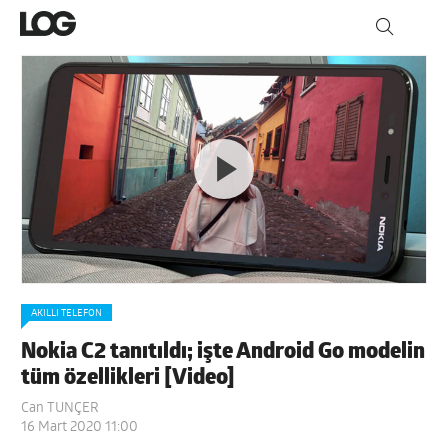
AKILLI TELEFON
Nokia C2 tanıtıldı; işte Android Go modelin
tüm özellikleri [Video]
Can TUNÇER
16 Mart 2020 11:00