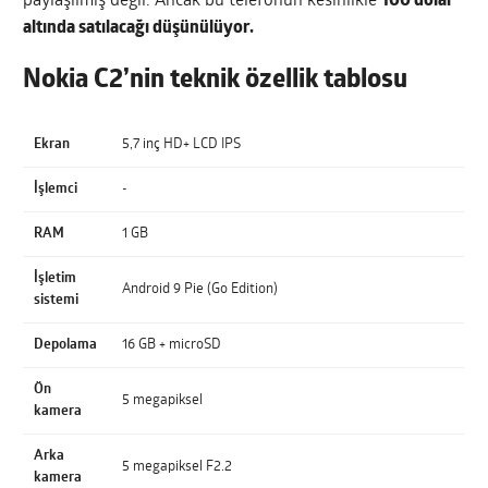
paylaşılmış değil. Ancak bu telefonun kesinlikle
100 dolar
altında satılacağı düşünülüyor.
Nokia C2’nin teknik özellik tablosu
Ekran
5,7 inç HD+ LCD IPS
İşlemci
-
RAM
1 GB
İşletim
Android 9 Pie (Go Edition)
sistemi
Depolama
16 GB + microSD
Ön
5 megapiksel
kamera
Arka
5 megapiksel F2.2
kamera