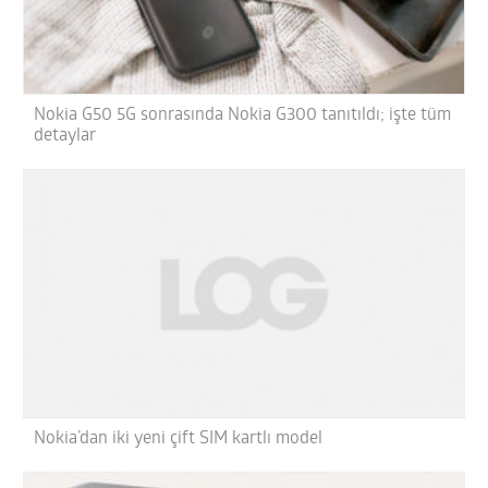
Nokia G50 5G sonrasında Nokia G300 tanıtıldı; işte tüm
detaylar
Nokia’dan iki yeni çift SIM kartlı model