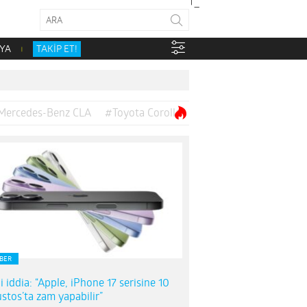
YA
TAKİP ET!
Mercedes-Benz CLA
#Toyota Corolla
BER
i iddia: “Apple, iPhone 17 serisine 10
stos’ta zam yapabilir”