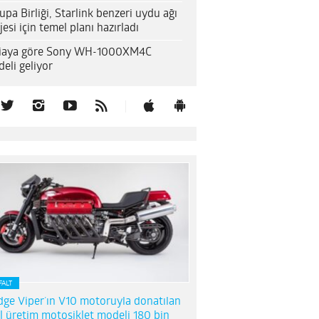
upa Birliği, Starlink benzeri uydu ağı
jesi için temel planı hazırladı
diaya göre Sony WH-1000XM4C
eli geliyor
FALT
ge Viper’ın V10 motoruyla donatılan
l üretim motosiklet modeli 180 bin