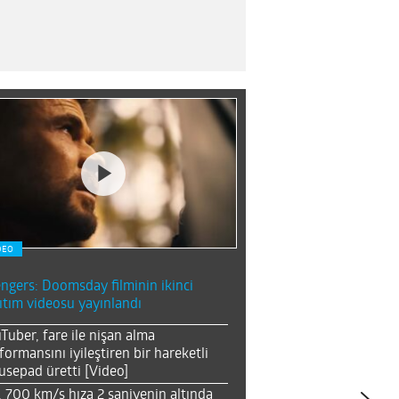
DEO
ngers: Doomsday filminin ikinci
ıtım videosu yayınlandı
Tuber, fare ile nişan alma
formansını iyileştiren bir hareketli
sepad üretti [Video]
, 700 km/s hıza 2 saniyenin altında