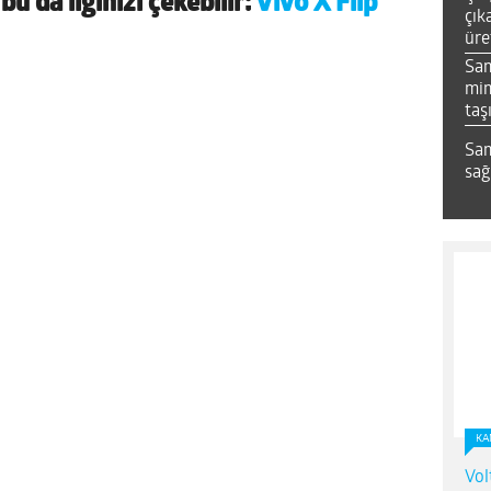
a
bu da ilginizi çekebilir:
Vivo X Flip
çık
üre
Sa
mim
taş
Sam
sağ
KA
Vol