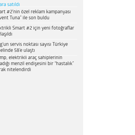
ara satıldı
rt #2’nin özel reklam kampanyası
vent Tuna” ile son buldu
ktrikli Smart #2 için yeni fotoğraflar
laşıldı
g’un servis noktası sayısı Türkiye
elinde 58’e ulaştı
mp, elektrikli araç sahiplerinin
adığı menzil endişesini bir “hastalık”
rak nitelendirdi