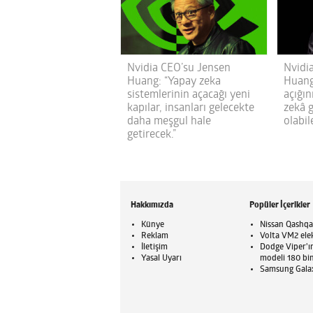
Nvidia CEO’su Jensen
Nvidi
Huang: “Yapay zeka
Huang
sistemlerinin açacağı yeni
açığı
kapılar, insanları gelecekte
zekâ 
daha meşgul hale
olabi
getirecek.”
Hakkımızda
Popüler İçerikler
Künye
Nissan Qashqai
Reklam
Volta VM2 elek
İletişim
Dodge Viper'ı
Yasal Uyarı
modeli 180 bin
Samsung Galaxy