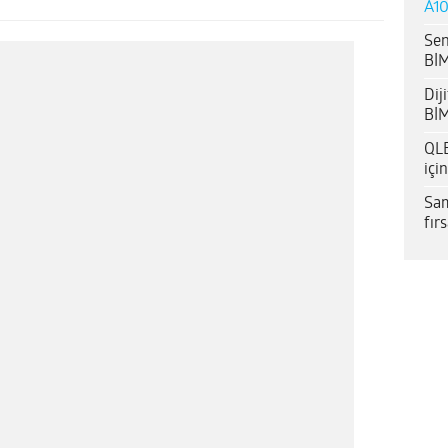
A10
Sen
BİM
Dij
BİM
QLE
içi
Sam
fır