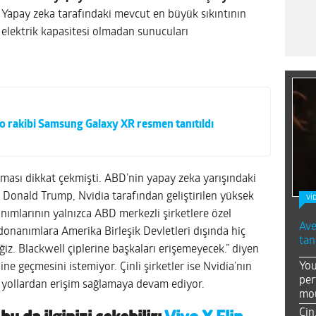
Yapay zeka tarafındaki mevcut en büyük sıkıntının
 elektrik kapasitesi olmadan sunucuları
o rakibi Samsung Galaxy XR resmen tanıtıldı
ması dikkat çekmişti. ABD’nin yapay zeka yarışındaki
 Donald Trump, Nvidia tarafından geliştirilen yüksek
Vİ
nımlarının yalnızca ABD merkezli şirketlere özel
Ave
 donanımlara Amerika Birleşik Devletleri dışında hiç
tan
iz. Blackwell çiplerine başkaları erişemeyecek.” diyen
You
line geçmesini istemiyor. Çinli şirketler ise Nvidia’nın
per
 yollardan erişim sağlamaya devam ediyor.
mou
Çin