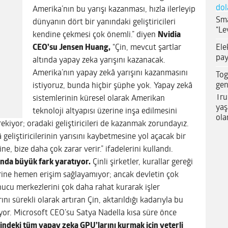
dol
Amerika’nın bu yarışı kazanması, hızla ilerleyip
Sma
dünyanın dört bir yanındaki geliştiricileri
“Le
kendine çekmesi çok önemli.” diyen
Nvidia
Ele
CEO’su Jensen Huang,
“Çin, mevcut şartlar
pay
altında yapay zeka yarışını kazanacak.
Amerika’nın yapay zekâ yarışını kazanmasını
Tog
gen
istiyoruz, bunda hiçbir şüphe yok. Yapay zekâ
Tru
sistemlerinin küresel olarak Amerikan
yaş
teknoloji altyapısı üzerine inşa edilmesini
ola
ekiyor; oradaki geliştiricileri de kazanmak zorundayız.
eliştiricilerinin yarısını kaybetmesine yol açacak bir
e, bize daha çok zarar verir.” ifadelerini kullandı.
unda büyük fark yaratıyor.
Çinli şirketler, kurallar gereği
rine hemen erişim sağlayamıyor; ancak devletin çok
unucu merkezlerini çok daha rahat kurarak işler
rını sürekli olarak artıran Çin, aktarıldığı kadarıyla bu
or. Microsoft CEO’su Satya Nadella kısa süre önce
indeki tüm yapay zeka GPU’larını kurmak için yeterli