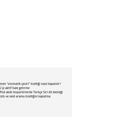
en “otomatik çeviri” özelliği nasıl kapatılır?
’yi aktif hale getirme
d akıllı hoparlörlerde Türkçe Siri dil desteği
tülü ve sesli arama özelliğini kapatma