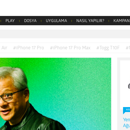
PLAY
DOSYA
UYGULAMA
NASIL YAPILIR?
KAMPAN
 Air
#iPhone 17 Pro
#iPhone 17 Pro Max
#Togg T10F
#
HA
Yen
Ağu