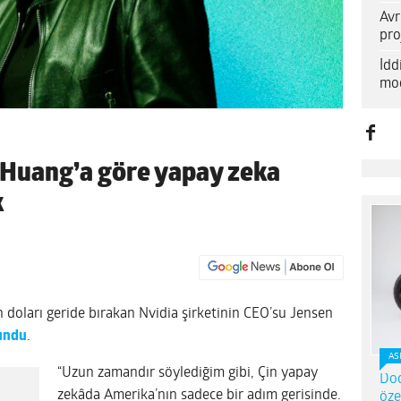
Avr
pro
İd
mod
 Huang’a göre yapay zeka
k
 doları geride bırakan Nvidia şirketinin CEO’su Jensen
undu
.
AS
“Uzun zamandır söylediğim gibi, Çin yapay
Dod
zekâda Amerika’nın sadece bir adım gerisinde.
öze