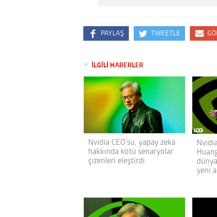
PAYLAŞ
TWEETLE
GÖ
İLGİLİ HABERLER
Nvidia CEO’su, yapay zeka
Nvidi
hakkında kötü senaryolar
Huang
çizenleri eleştirdi
dünyas
yeni 