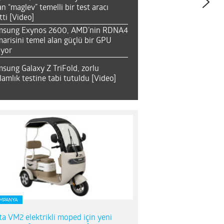
an “maglev” temelli bir test aracı
tti [Video]
msung Exynos 2600, AMD’nin RDNA4
arisini temel alan güçlü bir GPU
ıyor
sung Galaxy Z TriFold, zorlu
lamlık testine tabi tutuldu [Video]
MPANYA
ta VM2 elektrikli moped için yeni