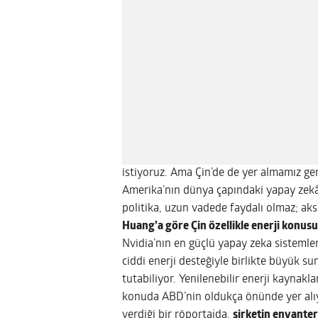
istiyoruz. Ama Çin’de de yer almamız ger
Amerika’nın dünya çapındaki yapay zekâ g
politika, uzun vadede faydalı olmaz; aksin
Huang’a göre Çin özellikle enerji konus
Nvidia’nın en güçlü yapay zeka sistemle
ciddi enerji desteğiyle birlikte büyük s
tutabiliyor. Yenilenebilir enerji kaynakla
konuda ABD’nin oldukça önünde yer alıy
verdiği bir röportajda,
şirketin envanter