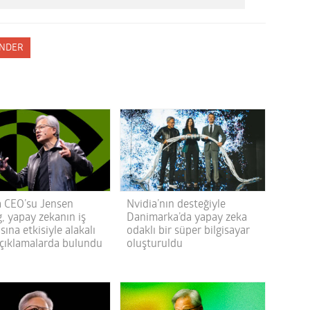
NDER
a CEO’su Jensen
Nvidia’nın desteğiyle
, yapay zekanın iş
Danimarka’da yapay zeka
ına etkisiyle alakalı
odaklı bir süper bilgisayar
açıklamalarda bulundu
oluşturuldu