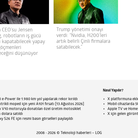
Trump yönetimi onayı
a CEO’su Jensen
verdi: “Nvidia, H200’leri
, robotların iş gücü
artık belirli Çinli firmalara
nı kapatabilecek yapay
satabilecek.”
göçmenleri
leceğini düşünüyor
Nasıl Yapılır?
 e-Power ile 1.980 km yol yapılarak rekor kırıldı
X platformuna eklen
trikli moped için yeni A101 fırsatı [13 Ağustos 2026]
Mobil cihazlarda 5G
n V10 motoruyla donatılan özel üretim motosiklet
Apple TV ve HomePo
 dolara satıldı
X için gelen görün
 S26 FE için resmi basın görselleri paylaşıldı
2008 - 2026 © Teknoloji haberleri – LOG