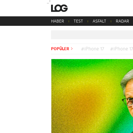
HABER
TEST
ASFALT
RADAR
POPÜLER
#iPhone 17
#iPhone 17