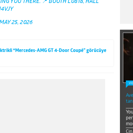
NG YOU THERE. 📍 BOOTH L0818, HALL
H4VJY
MAY 25, 2026
elektrikli “Mercedes-AMG GT 4-Door Coupé” görücüye
Vİ
Ave
tan
You
per
mou
Çin