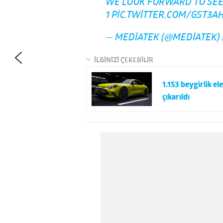
WE LOOK FORWARD TO SEEI
1
PIC.TWITTER.COM/GST3A
— MEDIATEK (@MEDIATEK)
İLGİNİZİ ÇEKEBİLİR
1.153 beygirlik 
çıkarıldı