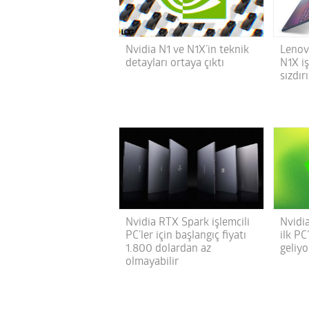
Nvidia N1 ve N1X’in teknik
Lenov
detayları ortaya çıktı
N1X iş
sızdırı
Nvidia RTX Spark işlemcili
Nvidia
PC’ler için başlangıç fiyatı
ilk PC
1.800 dolardan az
geliyo
olmayabilir