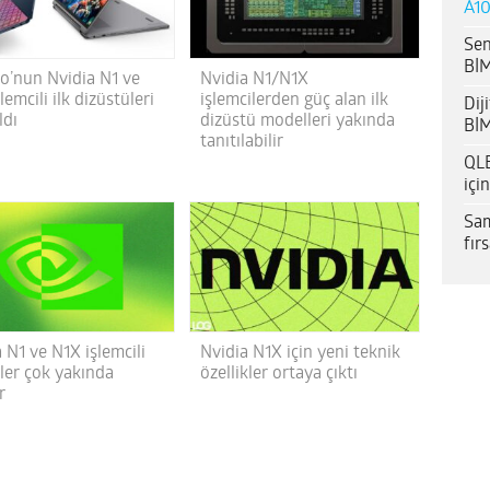
A10
Sen
BİM
o’nun Nvidia N1 ve
Nvidia N1/N1X
lemcili ilk dizüstüleri
işlemcilerden güç alan ilk
Dij
ldı
dizüstü modelleri yakında
BİM
tanıtılabilir
QLE
içi
Sam
fır
 N1 ve N1X işlemcili
Nvidia N1X için yeni teknik
’ler çok yakında
özellikler ortaya çıktı
r