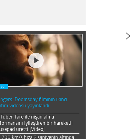
DEO
ngers: Doomsday filminin ikinci
ıtım videosu yayınlandı
Tuber, fare ile nişan alma
formansını iyileştiren bir hareketli
sepad üretti [Video]
, 700 km/s hıza 2 saniyenin altında