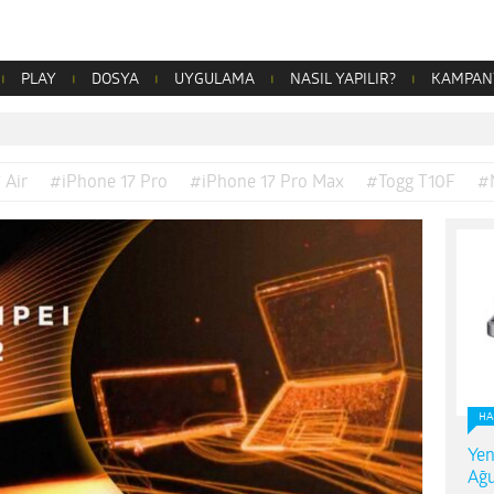
PLAY
DOSYA
UYGULAMA
NASIL YAPILIR?
KAMPAN
 Air
#iPhone 17 Pro
#iPhone 17 Pro Max
#Togg T10F
#
HA
Yen
Ağu