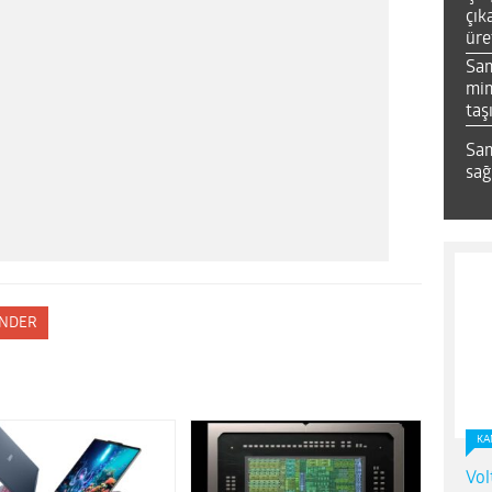
çık
üre
Sa
mim
taş
Sam
sağ
NDER
KA
Vol