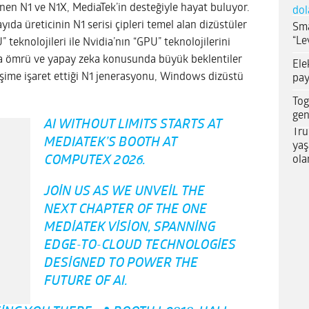
n N1 ve N1X, MediaTek’in desteğiyle hayat buluyor.
dol
ıda üreticinin N1 serisi çipleri temel alan dizüstüler
Sma
“Le
” teknolojileri ile Nvidia’nın “GPU” teknolojilerini
ya ömrü ve yapay zeka konusunda büyük beklentiler
Ele
işime işaret ettiği N1 jenerasyonu, Windows dizüstü
pay
Tog
gen
AI WITHOUT LIMITS STARTS AT
Tru
MEDIATEK’S BOOTH AT
yaş
ola
COMPUTEX 2026.
JOIN US AS WE UNVEIL THE
NEXT CHAPTER OF THE ONE
MEDIATEK VISION, SPANNING
EDGE-TO-CLOUD TECHNOLOGIES
DESIGNED TO POWER THE
FUTURE OF AI.