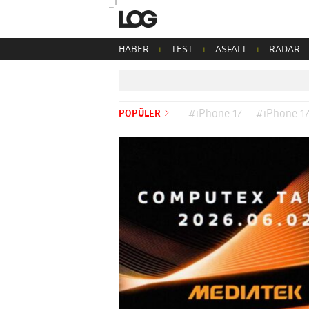
HABER
TEST
ASFALT
RADAR
POPÜLER
#iPhone 17
#iPhone 17