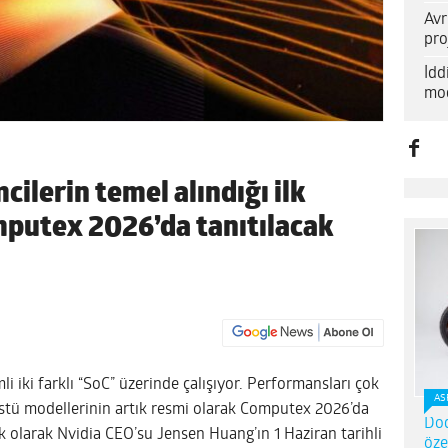
Avr
pro
İd
mod
cilerin temel alındığı ilk
mputex 2026’da tanıtılacak
i iki farklı “SoC” üzerinde çalışıyor. Performansları çok
AS
züstü modellerinin artık resmi olarak Computex 2026’da
Dod
ik olarak Nvidia CEO’su Jensen Huang’ın 1 Haziran tarihli
öze