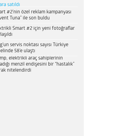
ara satıldı
rt #2’nin özel reklam kampanyası
vent Tuna” ile son buldu
ktrikli Smart #2 için yeni fotoğraflar
laşıldı
g’un servis noktası sayısı Türkiye
elinde 58’e ulaştı
mp, elektrikli araç sahiplerinin
adığı menzil endişesini bir “hastalık”
rak nitelendirdi