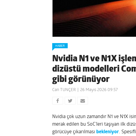
HABER
Nvidia N1 ve N1X işlem
dizüstü modelleri Co
gibi görünüyor
Can TUNÇER
26 Mayıs 2026 09:57
Nvidia çok uzun zamandır N1 ve N1X isiml
merak edilen bu SoC’leri taşıyan ilk di
görücüye çıkarılması
bekleniyor
. Spesif