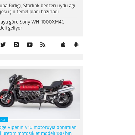
upa Birliği, Starlink benzeri uydu ağı
jesi için temel planı hazırladı
diaya göre Sony WH-1000XM4C
eli geliyor
FALT
ge Viper’ın V10 motoruyla donatılan
l üretim motosiklet modeli 180 bin