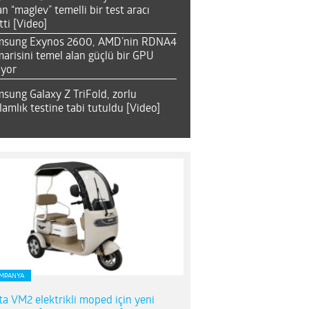
an “maglev” temelli bir test aracı
tti [Video]
msung Exynos 2600, AMD’nin RDNA4
arisini temel alan güçlü bir GPU
ıyor
sung Galaxy Z TriFold, zorlu
lamlık testine tabi tutuldu [Video]
MPANYA
ta VM2 elektrikli moped için yeni