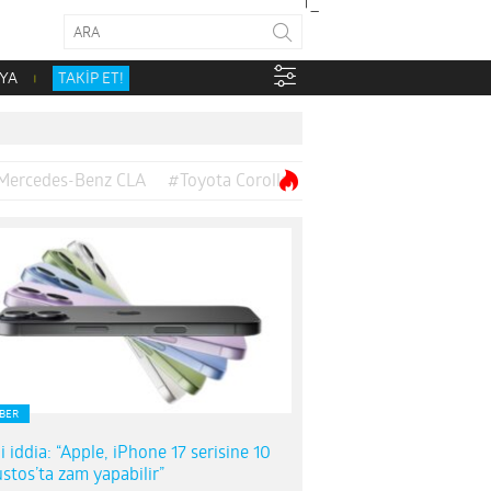
YA
TAKİP ET!
Mercedes-Benz CLA
#Toyota Corolla
BER
i iddia: “Apple, iPhone 17 serisine 10
stos’ta zam yapabilir”