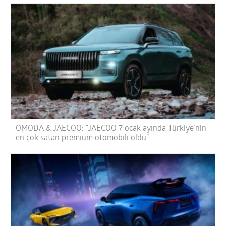
OMODA & JAECOO: “JAECOO 7 ocak ayında Türkiye’nin
en çok satan premium otomobili oldu”