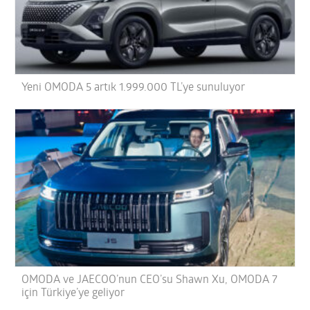
Yeni OMODA 5 artık 1.999.000 TL’ye sunuluyor
OMODA ve JAECOO’nun CEO’su Shawn Xu, OMODA 7
için Türkiye’ye geliyor