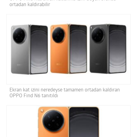
ortadan kaldırabilir
Ekran kat izini neredeyse tamamen ortadan kaldıran
OPPO Find N6 tanıtıldı