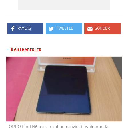
PAYLAŞ
TWEETLE
GÖNDER
İLGİLİ HABERLER
OPPO Find N6, ekran katlanma izini büyük oranda