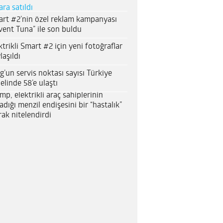
ara satıldı
rt #2’nin özel reklam kampanyası
vent Tuna” ile son buldu
ktrikli Smart #2 için yeni fotoğraflar
laşıldı
g’un servis noktası sayısı Türkiye
elinde 58’e ulaştı
mp, elektrikli araç sahiplerinin
adığı menzil endişesini bir “hastalık”
rak nitelendirdi