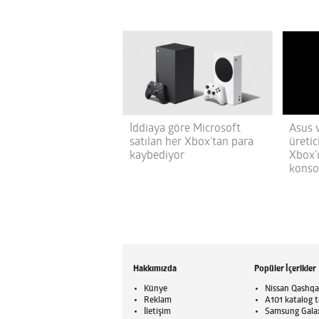
İddiaya göre Microsoft
Asus 
satılan her Xbox’tan para
üretic
kaybediyor
Xbox’ı
konsol
Hakkımızda
Popüler İçerikler
Künye
Nissan Qashqai
Reklam
A101 katalog t
İletişim
Samsung Galaxy