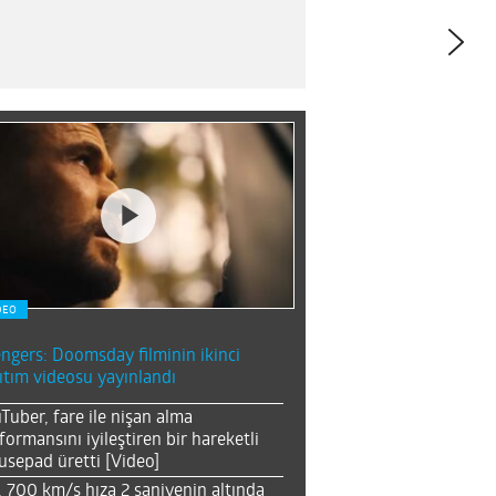
DEO
ngers: Doomsday filminin ikinci
ıtım videosu yayınlandı
Tuber, fare ile nişan alma
formansını iyileştiren bir hareketli
sepad üretti [Video]
, 700 km/s hıza 2 saniyenin altında