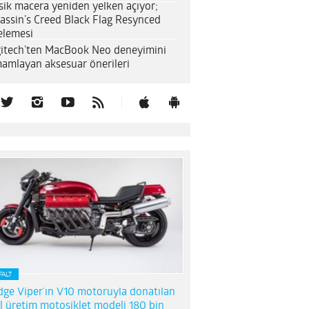
sik macera yeniden yelken açıyor;
assin’s Creed Black Flag Resynced
elemesi
itech’ten MacBook Neo deneyimini
amlayan aksesuar önerileri
FALT
ge Viper’ın V10 motoruyla donatılan
l üretim motosiklet modeli 180 bin