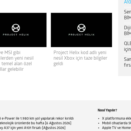
A10
Sen
BİM
Dij
BİM
QLE
içi
ve MSI gibi
Project Helix kod adlı yeni
ilerden yeni nesil
nesil Xbox için taze bilgiler
Sam
 temel alan özel
geldi
fır
lar gelebilir
Nasıl Yapılır?
 e-Power ile 1.980 km yol yapılarak rekor kırıldı
X platformuna eklen
eknolojik ürünlerde bu hafta [6 Ağustos 2026]
Mobil cihazlarda 5G
 A37 için yeni A101 fırsatı [Ağustos 2026]
Apple TV ve HomePo