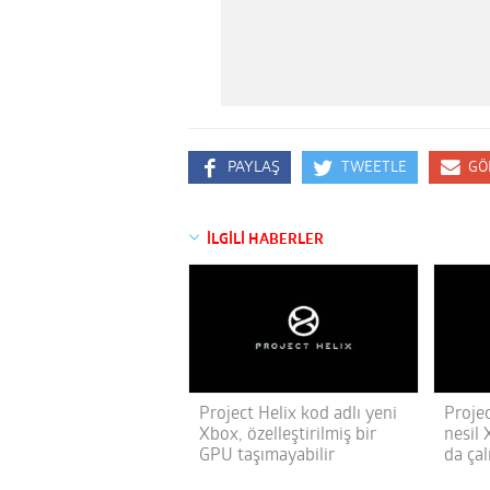
PAYLAŞ
TWEETLE
GÖ
İLGİLİ HABERLER
Project Helix kod adlı yeni
Projec
Xbox, özelleştirilmiş bir
nesil 
GPU taşımayabilir
da çal