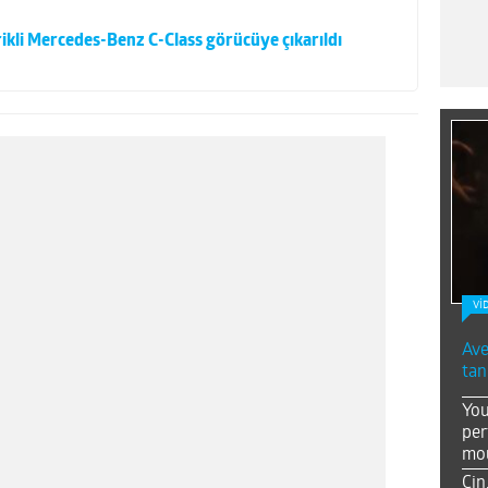
kli Mercedes-Benz C-Class görücüye çıkarıldı
Vİ
Ave
tan
You
per
mou
Çin