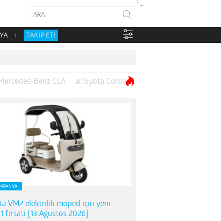
YA
TAKİP ET!
Mercedes-Benz CLA
#Toyota Corolla
MPANYA
ta VM2 elektrikli moped için yeni
1 fırsatı [13 Ağustos 2026]