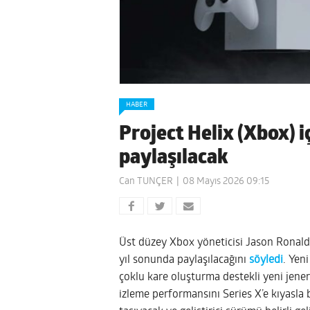
HABER
Project Helix (Xbox) i
paylaşılacak
Can TUNÇER
08 Mayıs 2026 09:15
Üst düzey Xbox yöneticisi Jason Ronald, 
yıl sonunda paylaşılacağını
söyledi
. Yen
çoklu kare oluşturma destekli yeni jene
izleme performansını Series X’e kıyasla