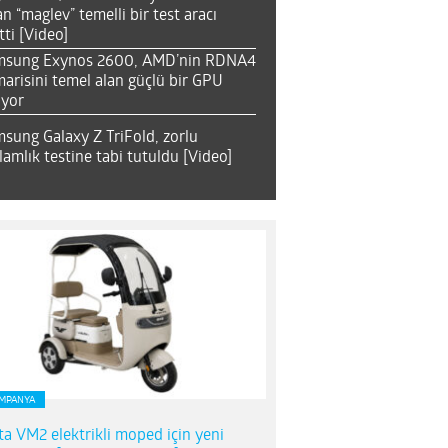
an “maglev” temelli bir test aracı
tti [Video]
msung Exynos 2600, AMD’nin RDNA4
arisini temel alan güçlü bir GPU
ıyor
sung Galaxy Z TriFold, zorlu
lamlık testine tabi tutuldu [Video]
MPANYA
ta VM2 elektrikli moped için yeni