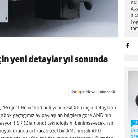
Kla
Ass
inc
Log
tam
çin yeni detaylar yıl sonunda
“Project Helix” kod adlı yeni nesil Xbox için detayların
i Xbox geçtiğimiz ay paylaşılan bilgilere göre AMD’nin
rasyon FSR (Diamond) teknolojisini benimseyecek, ışın
AS
Dod
 büyük oranda artıracak özel bir AMD imzalı APU
öze