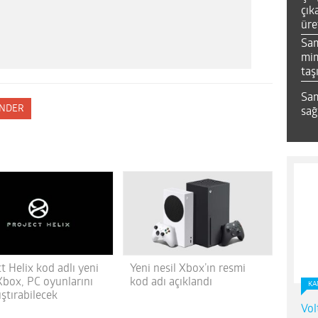
çık
üre
Sa
mim
taş
Sam
NDER
sağ
t Helix kod adlı yeni
Yeni nesil Xbox’ın resmi
Xbox, PC oyunlarını
kod adı açıklandı
KA
ıştırabilecek
Vol