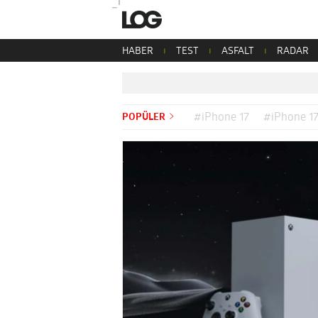
HABER
TEST
ASFALT
RADAR
POPÜLER
#iPhone 17
#iPhone 17