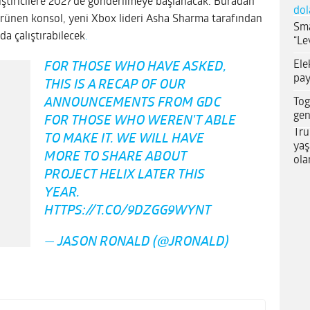
eliştiricilere 2027’de gönderilmeye başlanacak. Buradan
dol
görünen konsol, yeni Xbox lideri Asha Sharma tarafından
Sma
da çalıştırabilecek
.
“Le
Ele
FOR THOSE WHO HAVE ASKED,
pay
THIS IS A RECAP OF OUR
Tog
ANNOUNCEMENTS FROM GDC
gen
FOR THOSE WHO WEREN'T ABLE
Tru
TO MAKE IT. WE WILL HAVE
yaş
MORE TO SHARE ABOUT
ola
PROJECT HELIX LATER THIS
YEAR.
HTTPS://T.CO/9DZGG9WYNT
— JASON RONALD (@JRONALD)