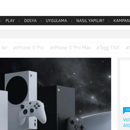
PLAY
DOSYA
UYGULAMA
NASIL YAPILIR?
KAMPAN
 Air
#iPhone 17 Pro
#iPhone 17 Pro Max
#Togg T10F
#
KA
Vol
A10