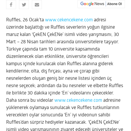
Ruffles, 26 Ocak’ta
www.cekencekene.com
adresi
üzerinde başlattığı ve Ruffles severlerin yoğun ilgisine
maruz kalan ‘ÇekEN ÇekENe’ isimli video yarışmasını, 30
Mart – 28 Nisan tarihleri arasında üniversitelere taşıyor.
Türkiye çapında tam 10 üniversite kapsamında
düzenlenecek olan etkinlikte, üniversite öğrencileri
kampus içinde kurulacak olan Ruffles alanına giderek
kendilerine; olta, diş fırçası, ayna ve çorap gibi
nesnelerden oluşan geniş bir nesne listesi içinden üç
nesne seçecek; ardından da bu nesneler ve elbette Ruffles
ile birlikte 30 dakika içinde ‘En’ videolarını çekecekler.
Daha sonra bu videolar
www.cekencekene.com
adresine
yüklenerek oylamaya sunulacak ve Ruffles tutkunlarının
verecekleri oylar sonucunda ‘En’ iyi videonun sahibi
Ruffles’dan sürpriz hediyeler kazanacak. ‘ÇekEN ÇekENe’
isimli video yarışmasınının ziyaret edeceği üniversiteler ve