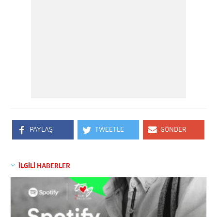
PAYLAŞ
TWEETLE
GÖNDER
İLGİLİ HABERLER