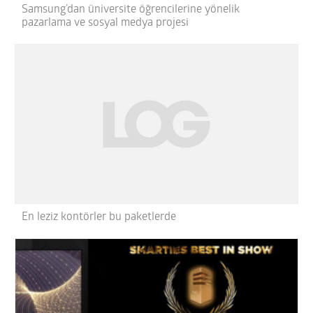
Samsung’dan üniversite öğrencilerine yönelik
pazarlama ve sosyal medya projesi
En leziz kontörler bu paketlerde