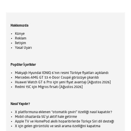
Hakkımızda
Künye
Reklam
İletişim
Yasal Uyarı
Popüler İçerikler
Makyajlı Hyundai IONIQ 6'nın resmi Türkiye fiyatları açıklandı
Mercedes-AMG GT 53 4-Door Coupé görücüye çıkarıldı
Huawei Watch GT 6 Pro için yeni fiyat avantajı [Ağustos 2026]
Redmi 15C için Migros fırsatı [Ağustos 2026]
Nasıl Yapılır?
X platformuna eklenen “otomatik çeviri” özelliği nasıl kapatılır?
Mobil cihazlarda 5G’yi aktif hale getirme
Apple TV ve HomePod akıllı hoparlörlerde Türkçe Siri dil desteği
X için gelen görüntülü ve sesli arama özelliğini kapatma