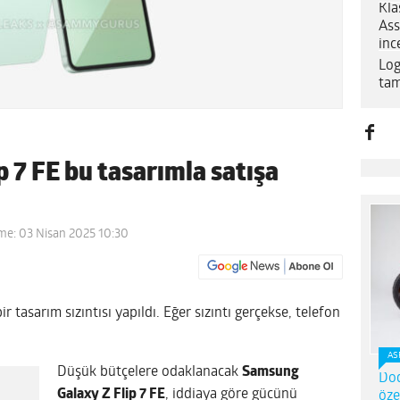
Kla
Ass
inc
Log
tam
 7 FE bu tasarımla satışa
me: 03 Nisan 2025 10:30
 tasarım sızıntısı yapıldı. Eğer sızıntı gerçekse, telefon
AS
Düşük bütçelere odaklanacak
Samsung
Dod
Galaxy Z Flip 7 FE
, iddiaya göre gücünü
öze