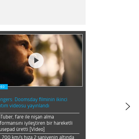
DEO
ngers: Doomsday filminin ikinci
ıtım videosu yayınlandı
Tuber, fare ile nişan alma
formansını iyileştiren bir hareketli
sepad üretti [Video]
, 700 km/s hıza 2 saniyenin altında