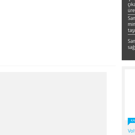
çık
üre
Sa
mim
taş
Sam
sağ
KA
Vol