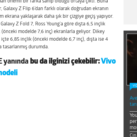
dan önemli bir farka sahip olduğu ortaya çıktı. Buna
, Galaxy Z Flip 6’dan farklı olarak doğrudan ekranın
am ekrana yaklaşarak daha şık bir çizgiye geçiş yapıyor.
 Galaxy Z Fold 7, Ross Young’a göre dışta 6,5 inçlik
ik (önceki modelde 7,6 inç) ekranlarla geliyor. Dikey
 içte 6,85 inçlik (önceki modelde 6,7 inç), dışta ise 4
rla tasarlanmış durumda.
E
yanında
bu da ilginizi çekebilir:
Vivo
modeli
Vİ
Ave
tan
You
per
mou
Çin