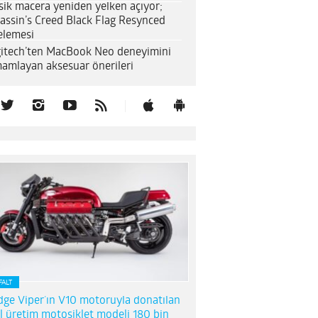
sik macera yeniden yelken açıyor;
assin’s Creed Black Flag Resynced
elemesi
itech’ten MacBook Neo deneyimini
amlayan aksesuar önerileri
FALT
ge Viper’ın V10 motoruyla donatılan
l üretim motosiklet modeli 180 bin