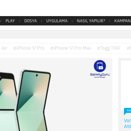
PLAY
DOSYA
UYGULAMA
NASIL YAPILIR?
KAMPAN
 Air
#iPhone 17 Pro
#iPhone 17 Pro Max
#Togg T10F
#
KA
Vol
A10