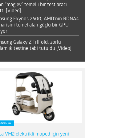
an “maglev” temelli bir test aracı
tti [Video]
msung Exynos 2600, AMD’nin RDNA4
arisini temel alan güçlü bir GPU
ıyor
sung Galaxy Z TriFold, zorlu
lamlık testine tabi tutuldu [Video]
MPANYA
ta VM2 elektrikli moped için yeni