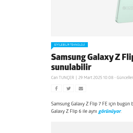
GIYILEBILIR TEKNOLOJI
Samsung Galaxy Z Flip
sunulabilir
Can TUNÇER
29 Mart 2025 10:08
- Güncelle
Samsung Galaxy Z Flip 7 FE için bugün bir
Galaxy Z Flip 6 ile aynı
görünüyor
.