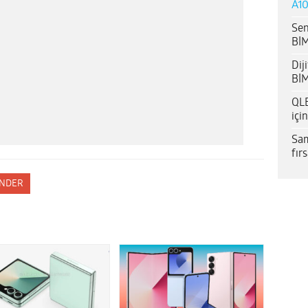
A10
Sen
BİM
Dij
BİM
QLE
içi
Sam
fır
NDER