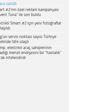
ara satıldı
rt #2’nin özel reklam kampanyası
vent Tuna” ile son buldu
ktrikli Smart #2 için yeni fotoğraflar
laşıldı
g’un servis noktası sayısı Türkiye
elinde 58’e ulaştı
mp, elektrikli araç sahiplerinin
adığı menzil endişesini bir “hastalık”
rak nitelendirdi