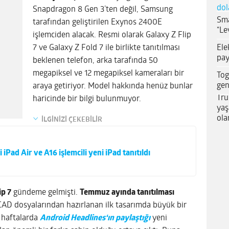
dol
Snapdragon 8 Gen 3’ten değil, Samsung
Sma
tarafından geliştirilen Exynos 2400E
“Le
işlemciden alacak. Resmi olarak Galaxy Z Flip
Ele
7 ve Galaxy Z Fold 7 ile birlikte tanıtılması
pay
beklenen telefon, arka tarafında 50
megapiksel ve 12 megapiksel kameraları bir
Tog
gen
araya getiriyor. Model hakkında henüz bunlar
Tru
haricinde bir bilgi bulunmuyor.
yaş
ola
İLGİNİZİ ÇEKEBİLİR
 iPad Air ve A16 işlemcili yeni iPad tanıtıldı
ip 7
gündeme gelmişti.
Temmuz ayında tanıtılması
CAD dosyalarından hazırlanan ilk tasarımda büyük bir
z haftalarda
Android Headlines‘ın paylaştığı
yeni