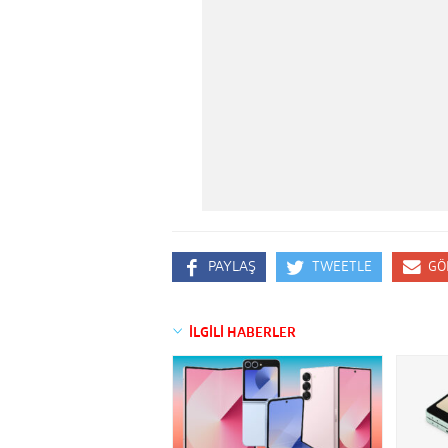
PAYLAŞ
TWEETLE
GÖ
İLGİLİ HABERLER