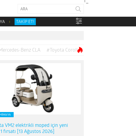
YA
TAKİP ET!
Mercedes-Benz CLA
#Toyota Corolla
MPANYA
ta VM2 elektrikli moped için yeni
1 fırsatı [13 Ağustos 2026]