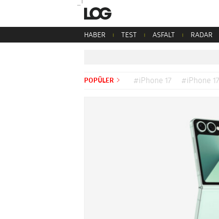
HABER
TEST
ASFALT
RADAR
POPÜLER
#iPhone 17
#iPhone 17