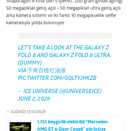
Snapdragon 8 Elite Gen 5 işlemci, 200 gram gövde ağırlığı,
50 megapiksel geniş açılı + 50 megapiksel ultra geniş açılı
arka kamera sistemi ve iki farklı 10 megapiksellik selfie
kamerasıyla yolda bulunuyor
.
LET'S TAKE A LOOK AT THE GALAXY Z
FOLD 8 AND GALAXY Z FOLD 8 ULTRA.
(DUMMY)
VIA 千奇百怪红油派
PIC.TWITTER.COM/GQLTYJHKZB
— ICE UNIVERSE (@UNIVERSEICE)
JUNE 2, 2026
İLGİNİZİ ÇEKEBİLİR
1.153 beygirlik elektrikli “Mercedes-
AMG GT 4-Door Coupé” görücüye