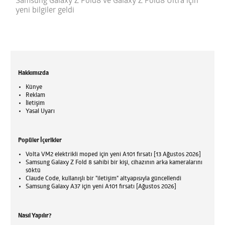
Samsung Galaxy Z Fold8 ve Galaxy Z Fold8 Ultra için
yeni bilgiler geldi
Hakkımızda
Künye
Reklam
İletişim
Yasal Uyarı
Popüler İçerikler
Volta VM2 elektrikli moped için yeni A101 fırsatı [13 Ağustos 2026]
Samsung Galaxy Z Fold 8 sahibi bir kişi, cihazının arka kameralarını
söktü
Claude Code, kullanışlı bir "iletişim" altyapısıyla güncellendi
Samsung Galaxy A37 için yeni A101 fırsatı [Ağustos 2026]
Nasıl Yapılır?