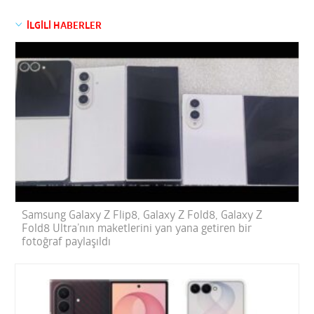
İLGİLİ HABERLER
Samsung Galaxy Z Flip8, Galaxy Z Fold8, Galaxy Z
Fold8 Ultra’nın maketlerini yan yana getiren bir
fotoğraf paylaşıldı