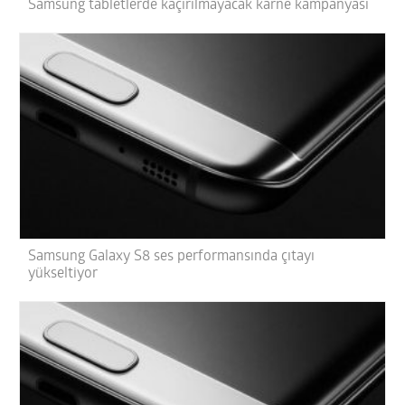
Samsung tabletlerde kaçırılmayacak karne kampanyası
Samsung Galaxy S8 ses performansında çıtayı
yükseltiyor