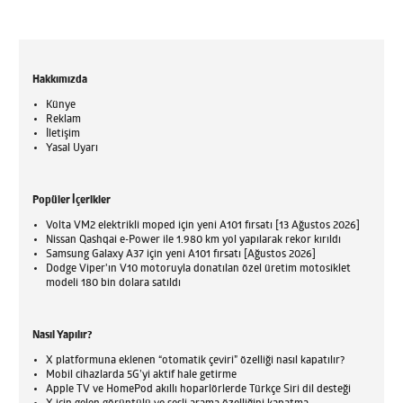
Hakkımızda
Künye
Reklam
İletişim
Yasal Uyarı
Popüler İçerikler
Volta VM2 elektrikli moped için yeni A101 fırsatı [13 Ağustos 2026]
Nissan Qashqai e-Power ile 1.980 km yol yapılarak rekor kırıldı
Samsung Galaxy A37 için yeni A101 fırsatı [Ağustos 2026]
Dodge Viper'ın V10 motoruyla donatılan özel üretim motosiklet
modeli 180 bin dolara satıldı
Nasıl Yapılır?
X platformuna eklenen “otomatik çeviri” özelliği nasıl kapatılır?
Mobil cihazlarda 5G’yi aktif hale getirme
Apple TV ve HomePod akıllı hoparlörlerde Türkçe Siri dil desteği