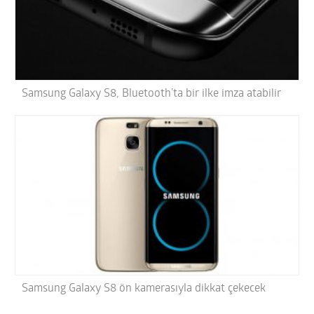
Samsung Galaxy S8, Bluetooth’ta bir ilke imza atabilir
Samsung Galaxy S8 ön kamerasıyla dikkat çekecek