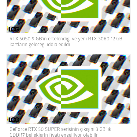
RTX 5050 9 GB’ın ertelendiği ve yeni RTX 3060 12 GB
kartların geleceği iddia edildi
GeForce RTX 50 SUPER serisinin çıkışını 3 GB’lık
GDDR7 belleklerin fiyatı engelliyor olabilir