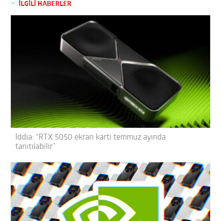
İLGİLİ HABERLER
İddia: “RTX 5050 ekran kartı temmuz ayında
tanıtılabilir”