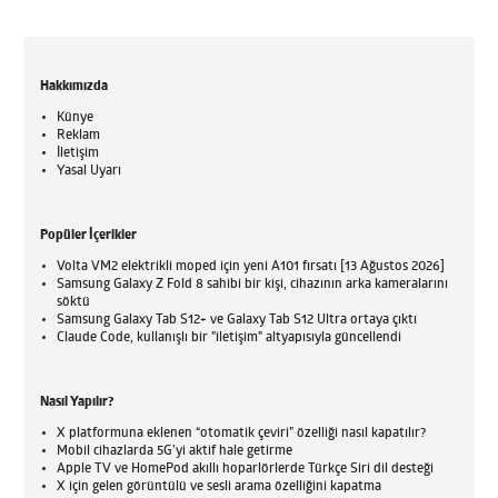
Hakkımızda
Künye
Reklam
İletişim
Yasal Uyarı
Popüler İçerikler
Volta VM2 elektrikli moped için yeni A101 fırsatı [13 Ağustos 2026]
Samsung Galaxy Z Fold 8 sahibi bir kişi, cihazının arka kameralarını
söktü
Samsung Galaxy Tab S12+ ve Galaxy Tab S12 Ultra ortaya çıktı
Claude Code, kullanışlı bir "iletişim" altyapısıyla güncellendi
Nasıl Yapılır?
X platformuna eklenen “otomatik çeviri” özelliği nasıl kapatılır?
Mobil cihazlarda 5G’yi aktif hale getirme
Apple TV ve HomePod akıllı hoparlörlerde Türkçe Siri dil desteği
X için gelen görüntülü ve sesli arama özelliğini kapatma