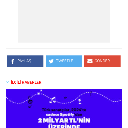
PAYLAŞ
TWEETLE
GÖNDER
İLGİLİ HABERLER