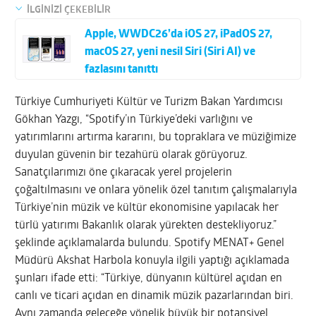
İLGİNİZİ ÇEKEBİLİR
Apple, WWDC26’da iOS 27, iPadOS 27,
macOS 27, yeni nesil Siri (Siri AI) ve
fazlasını tanıttı
Türkiye Cumhuriyeti Kültür ve Turizm Bakan Yardımcısı
Gökhan Yazgı, “Spotify’ın Türkiye’deki varlığını ve
yatırımlarını artırma kararını, bu topraklara ve müziğimize
duyulan güvenin bir tezahürü olarak görüyoruz.
Sanatçılarımızı öne çıkaracak yerel projelerin
çoğaltılmasını ve onlara yönelik özel tanıtım çalışmalarıyla
Türkiye’nin müzik ve kültür ekonomisine yapılacak her
türlü yatırımı Bakanlık olarak yürekten destekliyoruz.”
şeklinde açıklamalarda bulundu. Spotify MENAT+ Genel
Müdürü Akshat Harbola konuyla ilgili yaptığı açıklamada
şunları ifade etti: “Türkiye, dünyanın kültürel açıdan en
canlı ve ticari açıdan en dinamik müzik pazarlarından biri.
Aynı zamanda geleceğe yönelik büyük bir potansiyel