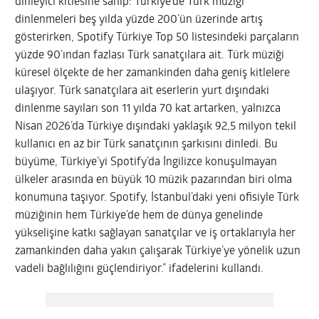
dinleyici kitlesine sahip: Türkiye’de Türk müziği
dinlenmeleri beş yılda yüzde 200’ün üzerinde artış
gösterirken, Spotify Türkiye Top 50 listesindeki parçaların
yüzde 90’ından fazlası Türk sanatçılara ait. Türk müziği
küresel ölçekte de her zamankinden daha geniş kitlelere
ulaşıyor. Türk sanatçılara ait eserlerin yurt dışındaki
dinlenme sayıları son 11 yılda 70 kat artarken, yalnızca
Nisan 2026’da Türkiye dışındaki yaklaşık 92,5 milyon tekil
kullanıcı en az bir Türk sanatçının şarkısını dinledi. Bu
büyüme, Türkiye’yi Spotify’da İngilizce konuşulmayan
ülkeler arasında en büyük 10 müzik pazarından biri olma
konumuna taşıyor. Spotify, İstanbul’daki yeni ofisiyle Türk
müziğinin hem Türkiye’de hem de dünya genelinde
yükselişine katkı sağlayan sanatçılar ve iş ortaklarıyla her
zamankinden daha yakın çalışarak Türkiye’ye yönelik uzun
vadeli bağlılığını güçlendiriyor.” ifadelerini kullandı.